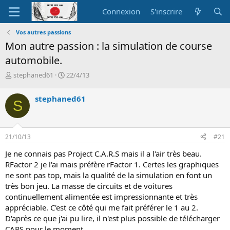
Connexion
S'inscrire
Vos autres passions
Mon autre passion : la simulation de course
automobile.
A
D
stephaned61
22/4/13
u
a
t
t
stephaned61
S
e
e
u
d
r
e
d
d
21/10/13
#21
e
é
l
b
Je ne connais pas Project C.A.R.S mais il a l'air très beau.
a
u
RFactor 2 je l'ai mais préfère rFactor 1. Certes les graphiques
d
t
ne sont pas top, mais la qualité de la simulation en font un
i
très bon jeu. La masse de circuits et de voitures
s
c
continuellement alimentée est impressionnante et très
u
appréciable. C'est ce côté qui me fait préférer le 1 au 2.
s
D'après ce que j'ai pu lire, il n'est plus possible de télécharger
s
CARS pour le moment.