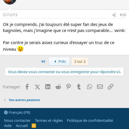
21/12/13
#26
Ok je comprends. J'ai toujours été super fan des jeux de
bagnoles, mais j'imagine que ce n'est pas comparable... :wink:
Par contre je serais assez curieux d'essayer un truc de ce
niveau
Premier
Préc
2 sur 2
Vous devez vous connecter ou vous enregistrer pour répondre ici.
Facebook
X (Twitter)
LinkedIn
Reddit
Pinterest
Tumblr
WhatsApp
Email
Lien
Partager:
Vos autres passions
Français (FR)
Nous contacter
Termes et règles
Politique de confidentialité
Aide
Accueil
R