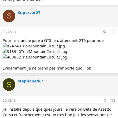
i
o
n
Supercar27
S
20/12/13
#22
Pour l'instant je joue à GT5, en, attendant GT6 pour noël
Evidemment, je ne prend pas n'importe quoi :lol:
stephaned61
S
20/12/13
#23
J'ai installé depuis quelques jours, la version Béta de Assetto
Corsa et franchement c'est un très bon jeu, les sensations de