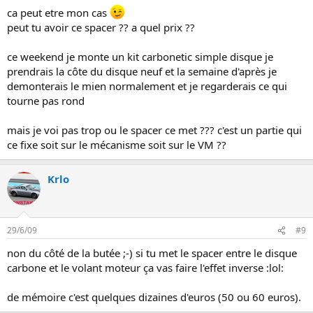
ca peut etre mon cas
peut tu avoir ce spacer ?? a quel prix ??
ce weekend je monte un kit carbonetic simple disque je
prendrais la côte du disque neuf et la semaine d'après je
demonterais le mien normalement et je regarderais ce qui
tourne pas rond
mais je voi pas trop ou le spacer ce met ??? c'est un partie qui
ce fixe soit sur le mécanisme soit sur le VM ??
Krlo
29/6/09
#9
non du côté de la butée ;-) si tu met le spacer entre le disque
carbone et le volant moteur ça vas faire l'effet inverse :lol:
de mémoire c'est quelques dizaines d'euros (50 ou 60 euros).