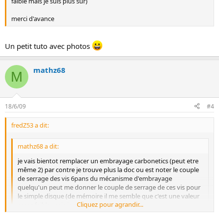
faible mais je suis plus sur)
merci d'avance
Un petit tuto avec photos
mathz68
M
18/6/09
#4
fredZ53 a dit:
mathz68 a dit:
je vais bientot remplacer un embrayage carbonetics (peut etre
même 2) par contre je trouve plus la doc ou est noter le couple
de serrage des vis 6pans du mécanisme d'embrayage
quelqu'un peut me donner le couple de serrage de ces vis pour
le simple disque (de mémoire il me semble que c'est une valeur
Cliquez pour agrandir...
assez faible mais je suis plus sur)