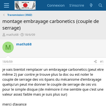
Connexion
S'inscrire
Transmission (350Z)
montage embrayage carbonetics (couple de
serrage)
A
D
mathz68
18/6/09
u
a
t
t
mathz68
M
e
e
u
d
r
e
d
d
18/6/09
#1
e
é
l
b
je vais bientot remplacer un embrayage carbonetics (peut etre
a
u
même 2) par contre je trouve plus la doc ou est noter le
d
t
couple de serrage des vis 6pans du mécanisme d'embrayage
i
quelqu'un peut me donner le couple de serrage de ces vis
s
pour le simple disque (de mémoire il me semble que c'est une
c
valeur assez faible mais je suis plus sur)
u
s
s
merci d'avance