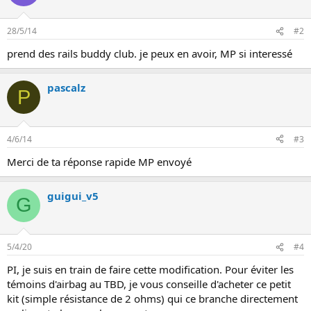
n
28/5/14
#2
prend des rails buddy club. je peux en avoir, MP si interessé
pascalz
P
4/6/14
#3
Merci de ta réponse rapide MP envoyé
guigui_v5
G
5/4/20
#4
PI, je suis en train de faire cette modification. Pour éviter les
témoins d'airbag au TBD, je vous conseille d'acheter ce petit
kit (simple résistance de 2 ohms) qui ce branche directement