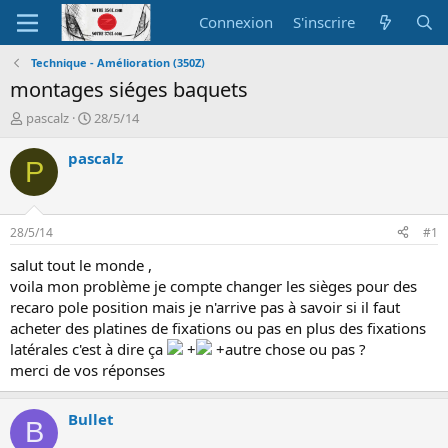
Connexion
S'inscrire
Technique - Amélioration (350Z)
montages siéges baquets
A
D
pascalz
28/5/14
u
a
t
t
pascalz
P
e
e
u
d
r
e
d
d
28/5/14
#1
e
é
l
b
salut tout le monde ,
a
u
voila mon problème je compte changer les sièges pour des
d
t
recaro pole position mais je n'arrive pas à savoir si il faut
i
acheter des platines de fixations ou pas en plus des fixations
s
latérales c'est à dire ça
+
+autre chose ou pas ?
c
merci de vos réponses
u
s
s
Bullet
i
B
o