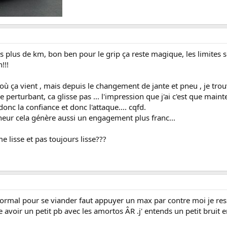
ès plus de km, bon ben pour le grip ça reste magique, les limites s
!!!
d'où ça vient , mais depuis le changement de jante et pneu , je tr
 perturbant, ca glisse pas ... l'impression que j'ai c'est que main
donc la confiance et donc l'attaque.... cqfd.
cheur cela génère aussi un engagement plus franc...
me lisse et pas toujours lisse???
normal pour se viander faut appuyer un max par contre moi je ress
avoir un petit pb avec les amortos ÂR .j' entends un petit bruit en 