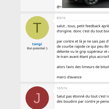
@+
8/5/16
T
salut , tous, petit feedback apr
d'origine. donc c'est du tout bon
par contre et là je ne sais pas 
tangi
de courbe rapide ce qui peu être
Bon potentiel :)
détente vu le grip supérieur et 
le train avant étant plus accro
alors l'avis des limeurs de bitu
merci d'avance
10/5/16
J
Salut pas étonné du tout c'est 
des boudins par contre je pense 