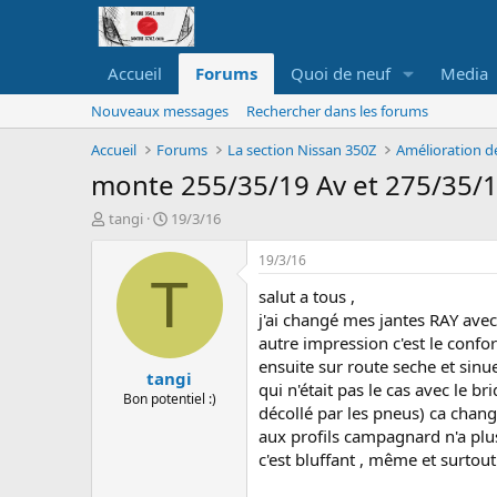
Accueil
Forums
Quoi de neuf
Media
Nouveaux messages
Rechercher dans les forums
Accueil
Forums
La section Nissan 350Z
Amélioration d
monte 255/35/19 Av et 275/35/19 
A
D
tangi
19/3/16
u
a
t
t
19/3/16
e
e
T
salut a tous ,
u
d
r
e
j'ai changé mes jantes RAY avec
d
d
autre impression c'est le confo
e
é
ensuite sur route seche et sinue
tangi
l
b
qui n'était pas le cas avec le br
a
u
Bon potentiel :)
décollé par les pneus) ca change 
d
t
aux profils campagnard n'a plu
i
s
c'est bluffant , même et surtout
c