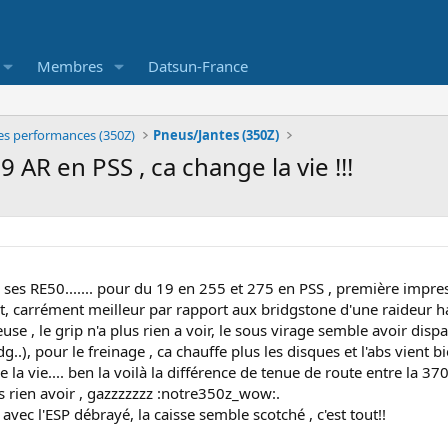
Membres
Datsun-France
es performances (350Z)
Pneus/Jantes (350Z)
AR en PSS , ca change la vie !!!
 ses RE50....... pour du 19 en 255 et 275 en PSS , première impress
rt, carrément meilleur par rapport aux bridgstone d'une raideur ha
use , le grip n'a plus rien a voir, le sous virage semble avoir disp
idg..), pour le freinage , ca chauffe plus les disques et l'abs vient b
la vie.... ben la voilà la différence de tenue de route entre la 370
s rien avoir , gazzzzzzz :notre350z_wow:.
 avec l'ESP débrayé, la caisse semble scotché , c'est tout!!