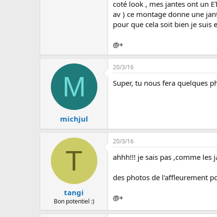
u
coté look , mes jantes ont un ET
s
av ) ce montage donne une jant
s
pour que cela soit bien je suis 
i
o
n
@+
20/3/16
M
Super, tu nous fera quelques ph
michjul
20/3/16
T
ahhh!!! je sais pas ,comme les j
des photos de l'affleurement pou
tangi
@+
Bon potentiel :)