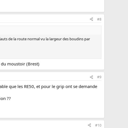
#8
auts de la route normal vu la largeur des boudins par
rs du moustoir (Brest)
#9
table que les RE50, et pour le grip ont se demande
ion ??
#10