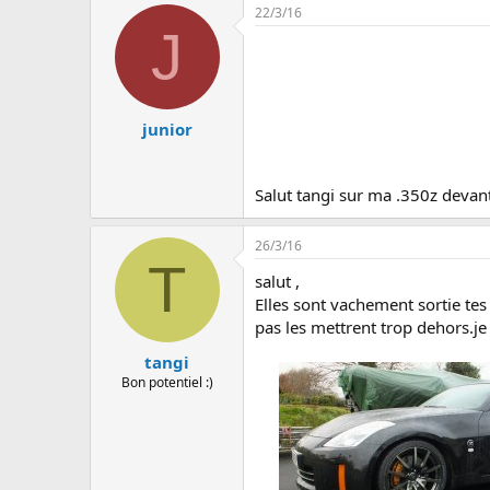
22/3/16
J
junior
Salut tangi sur ma .350z devan
26/3/16
T
salut ,
Elles sont vachement sortie tes
pas les mettrent trop dehors.j
tangi
Bon potentiel :)