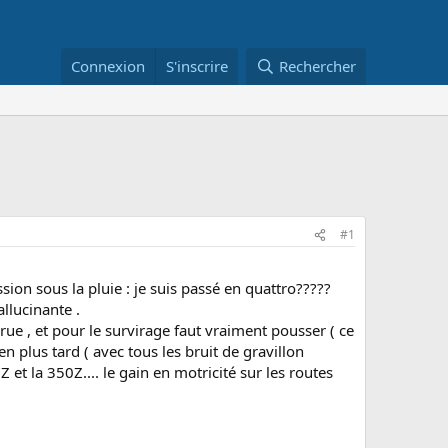
Connexion
S'inscrire
Rechercher
#1
ion sous la pluie : je suis passé en quattro?????
llucinante .
arue , et pour le survirage faut vraiment pousser ( ce
ien plus tard ( avec tous les bruit de gravillon
Z et la 350Z.... le gain en motricité sur les routes