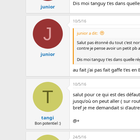
Dis moi tanguy t'es dans quelle
junior
10/5/16
J
junior a dit:
Salut pas étonné du tout c'est no
contre je pense avoir un petit pb av
junior
Dis moi tanguy t'es dans quelle r
au fait j'ai pas fait gaffe t'es
10/5/16
T
salut pour ce qui est des défau
jusqu’où on peut aller ( sur rout
bref je me demandait si d'autre
tangi
@+
Bon potentiel :)
24/5/16