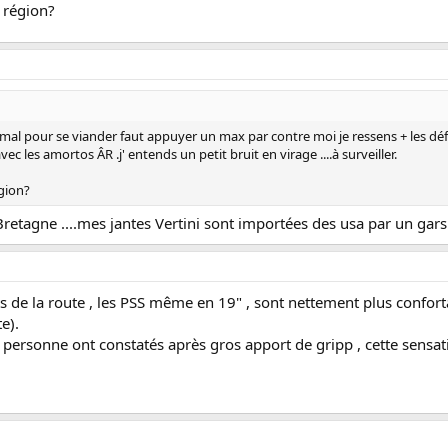
 région?
rmal pour se viander faut appuyer un max par contre moi je ressens + les déf
ec les amortos ÂR .j' entends un petit bruit en virage ....à surveiller.
égion?
 en Bretagne ....mes jantes Vertini sont importées des usa par un ga
ts de la route , les PSS même en 19" , sont nettement plus confor
e).
 personne ont constatés après gros apport de gripp , cette sensat