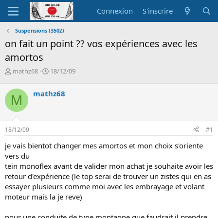
Connexion
S'inscrire
Suspensions (350Z)
on fait un point ?? vos expériences avec les
amortos
A
D
mathz68
18/12/09
u
a
t
t
mathz68
M
e
e
u
d
r
e
d
d
18/12/09
#1
e
é
l
b
je vais bientot changer mes amortos et mon choix s'oriente
a
u
vers du
d
t
tein monoflex avant de valider mon achat je souhaite avoir les
i
retour d'expérience (le top serai de trouver un zistes qui en as
s
c
essayer plusieurs comme moi avec les embrayage et volant
u
moteur mais la je reve)
s
s
pour une conduite de type montagne que faudrait il prendre