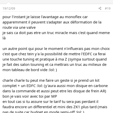
19/12/09
#19
pour l'instant je laisse l'avantage au monoflex car
apparemment il peuvent s'adapter aux déformation de la
route via une valve
je sais ca doit pas etre un truc miracle mais c'est quand meme
là
un autre point qui pour le moment n'influerais pas mon choix
c'est que chez tein y'a la possibilité de mettre l'EDFC ca ferai
une touche tuning et pratique à ma Z (sympa surtout quand
je fait des salon touning et ca mettrais un truc au milieux de
mon tableau de bord vide :lol: )
charle charle tu peut me faire un geste si je prend un kit
complet + un EDFC :lol: (y'aura aussi mon disque en carbone
dans la commande et aussi peut etre les disque de frein AR)
bon je vais voir avec toi par MP
en tout cas si tu assure sur le tarif tu sera pas perdant il
faudra encore un differentiel et mini des ZK1 plus tard (mais
pas de suite car budget en mode semi-off :lol: )