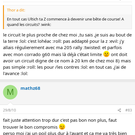
i
o
Thor a dit:
n
En tout cas Ultich ta Z commence à devenir une bête de course! A
quand les circuits? :wink:
le circuit le plus proche de chez moi ,tu sais ,je suis au bout de
la terre :lol: c'est lohéac :roll: pas addapté pour la z :evil: j'y
allais régulierement avec ma 205 rally :twisted: et parfois
avec mon corrado g60 mais là déjà c'était limite
ont doit
avoir un circuit digne de ce nom à 20 km de chez moi 8) mais
pas simple :roll: les pour /les contres :lol: en tout cas ,j'ai de
l'avance :lol:
mathz68
M
29/8/10
#83
fait juste attention trop dur c'est pas bon non plus, faut
trouver le bon compromis
perso moi j'ai un poil plus dur à l'avant et ca me va très bien