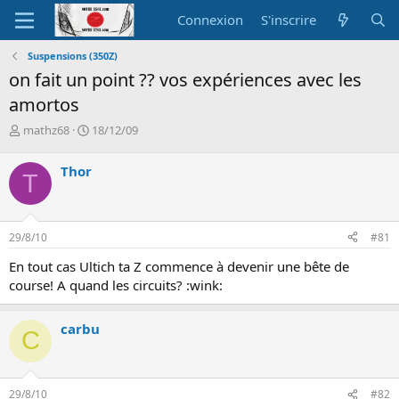
Connexion
S'inscrire
Suspensions (350Z)
on fait un point ?? vos expériences avec les
amortos
A
D
mathz68
18/12/09
u
a
t
t
Thor
T
e
e
u
d
r
e
d
d
29/8/10
#81
e
é
l
b
En tout cas Ultich ta Z commence à devenir une bête de
a
u
course! A quand les circuits? :wink:
d
t
i
s
carbu
C
c
u
s
s
29/8/10
#82