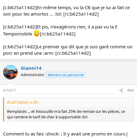
[c:b625a114d2]En même temps, vu la CB que je lui ai fait ce
soir pour les amortos ... :lol: [/c:b625a114d2]
[c:b625a114d2]Et pis, n'exagérons rien, il a pas vu la E
Tempomobile
[/c:b625a114d2]
[c:b625a114d2]Le premier qui dit que je suis garé comme un
porc en prend une :arm: [/c:b625a114d2]
Gianni14
Administrator
Membre du personnel
4/10/11
#86
Brad Owner a dit:
Remplacés ... et Nissouille m'a fait 25% de remise sur les pièces, ce
qui ramène le tarif de cher à supportable :lol:
Comment tu as fais :shock: ; Il y avait une promo en cours (