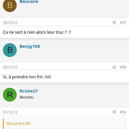
Boucané
B
30/12/12
#97
Ca ne sert à rien alors leur truc ? :?
Benjg100
B
30/12/12
#98
Si, à prendre ton fric :lol:
Rciste27
R
Reconnu
31/12/12
#99
Boucané a dit: