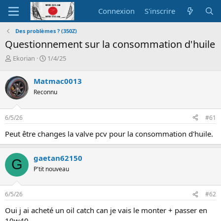
Connexion
S'inscrire
Des problèmes ? (350Z)
Questionnement sur la consommation d'huile
A
D
Ekorian
1/4/25
u
a
t
t
Matmac0013
e
e
Reconnu
u
d
r
e
d
d
6/5/26
#61
e
é
l
b
Peut être changes la valve pcv pour la consommation d'huile.
a
u
d
t
i
gaetan62150
G
s
P'tit nouveau
c
u
s
6/5/26
#62
s
i
Oui j ai acheté un oil catch can je vais le monter + passer en
o
10w40