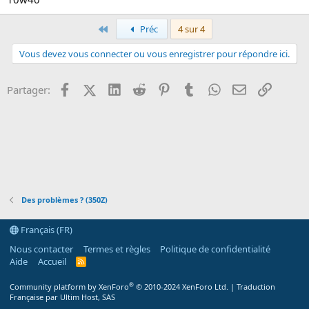
n
Premier
Préc
4 sur 4
Vous devez vous connecter ou vous enregistrer pour répondre ici.
Facebook
X (Twitter)
LinkedIn
Reddit
Pinterest
Tumblr
WhatsApp
Email
Lien
Partager:
Des problèmes ? (350Z)
Français (FR)
Nous contacter
Termes et règles
Politique de confidentialité
Aide
Accueil
R
S
S
®
Community platform by XenForo
© 2010-2024 XenForo Ltd.
|
Traduction
Française par Ultim Host, SAS