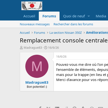
Accueil
Forums
Quoi de neuf
Media
Nouveaux messages
Rechercher dans les forums
Accueil
Forums
La section Nissan 350Z
Améliorations 
Remplacement console centrale
A
D
Madrague83
16/6/26
u
a
t
t
16/6/26
e
e
M
Pouvez-vous me dire où l’on pe
u
d
r
e
l’ensemble de éléments, depuis 
d
d
mais pour la trappe (en lieu et
e
é
Merci d’avance pour vos répon
Madrague83
l
b
a
u
Bon potentiel :)
d
t
i
s
c