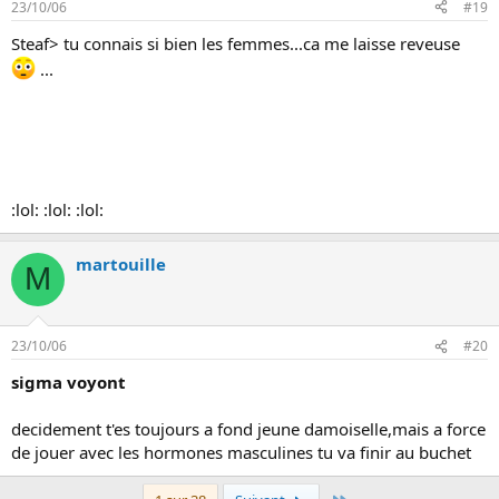
23/10/06
#19
Steaf> tu connais si bien les femmes...ca me laisse reveuse
...
:lol: :lol: :lol:
martouille
M
23/10/06
#20
sigma voyont
decidement t'es toujours a fond jeune damoiselle,mais a force
de jouer avec les hormones masculines tu va finir au buchet