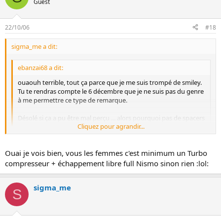
Guest
22/10/06
#18
sigma_me a dit:
ebanzai68 a dit:
ouaouh terrible, tout ça parce que je me suis trompé de smiley.
Tu te rendras compte le 6 décembre que je ne suis pas du genre
à me permettre ce type de remarque.
Désolé si ça a pu être mal perçu ... alors pourquoi pas de spacers
Cliquez pour agrandir...
Sigma :?:
Cliquez pour agrandir...
Dommage :lol: :lol: :lol:
Ouai je vois bien, vous les femmes c'est minimum un Turbo
compresseur + échappement libre full Nismo sinon rien :lol:
Pour les spacers je dirais que c'est la meme question que pour le
rabaissement ce n'est pas un de mes souhaits de modifications
sigma_me
S