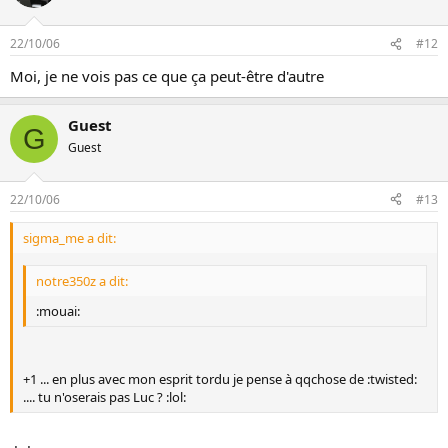
22/10/06
#12
Moi, je ne vois pas ce que ça peut-être d'autre
Guest
G
Guest
22/10/06
#13
sigma_me a dit:
notre350z a dit:
:mouai:
+1 ... en plus avec mon esprit tordu je pense à qqchose de :twisted:
.... tu n'oserais pas Luc ? :lol: