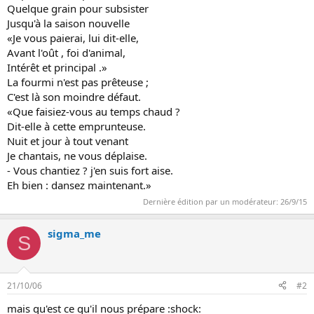
Quelque grain pour subsister
n
Jusqu'à la saison nouvelle
«Je vous paierai, lui dit-elle,
Avant l'oût , foi d'animal,
Intérêt et principal .»
La fourmi n'est pas prêteuse ;
C'est là son moindre défaut.
«Que faisiez-vous au temps chaud ?
Dit-elle à cette emprunteuse.
Nuit et jour à tout venant
Je chantais, ne vous déplaise.
- Vous chantiez ? j'en suis fort aise.
Eh bien : dansez maintenant.»
Dernière édition par un modérateur:
26/9/15
sigma_me
S
21/10/06
#2
mais qu'est ce qu'il nous prépare :shock: