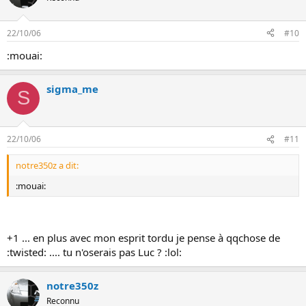
22/10/06
#10
:mouai:
sigma_me
S
22/10/06
#11
notre350z a dit:
:mouai:
+1 ... en plus avec mon esprit tordu je pense à qqchose de
:twisted: .... tu n'oserais pas Luc ? :lol:
notre350z
Reconnu