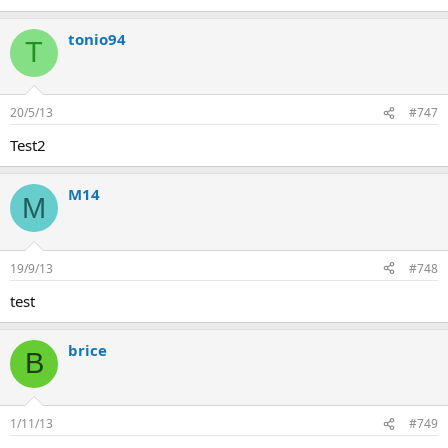
tonio94
T
20/5/13
#747
Test2
M14
M
19/9/13
#748
test
brice
B
1/11/13
#749