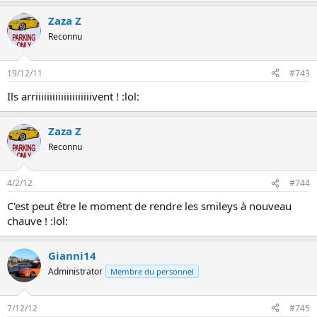
n
Zaza Z
Reconnu
19/12/11
#743
Ils arriiiiiiiiiiiiiiiiiiiivent ! :lol:
Zaza Z
Reconnu
4/2/12
#744
C'est peut être le moment de rendre les smileys à nouveau
chauve ! :lol:
Gianni14
Administrator
Membre du personnel
7/12/12
#745