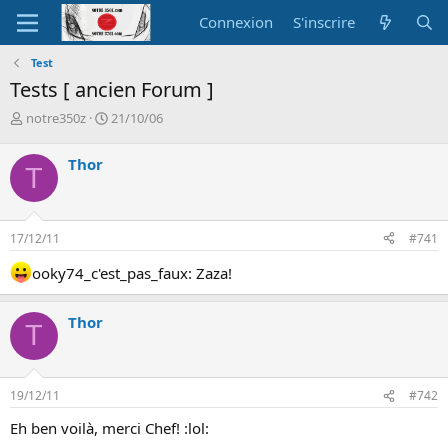
Connexion
S'inscrire
Test
Tests [ ancien Forum ]
A
D
notre350z
21/10/06
u
a
t
t
Thor
T
e
e
u
d
r
e
d
d
17/12/11
#741
e
é
l
b
ooky74_c'est_pas_faux: Zaza!
a
u
d
t
i
Thor
T
s
c
u
s
19/12/11
#742
s
i
Eh ben voilà, merci Chef! :lol:
o