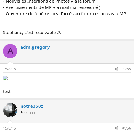
- Nouvelles Insertions de Photos via le forum
- Avertissements de MP via mail ( si renseigné )
- Ouverture de fenêtre lors d'accès au forum et nouveau MP
Stéphane, c'est résolvable :?:
adm.gregory
A
15/8/15
#755
test
notre350z
Reconnu
15/8/15
#756