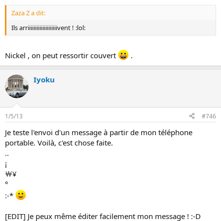
Zaza Z a dit:
Ils arriiiiiiiiiiiiiiiiiiiivent ! :lol:
Nickel , on peut ressortir couvert
.
Iyoku
1/5/13
#746
Je teste l'envoi d'un message à partir de mon téléphone
portable. Voilà, c'est chose faite.
..
¡
￦¥
°
:-*
[EDIT] Je peux même éditer facilement mon message ! :-D