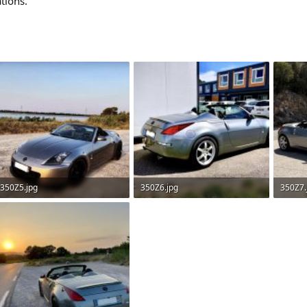
tions.
350Z5.jpg
350Z6.jpg
350Z7.
286.3 KB · Affichages: 9
271.1 KB · Affichages: 9
702.4 K