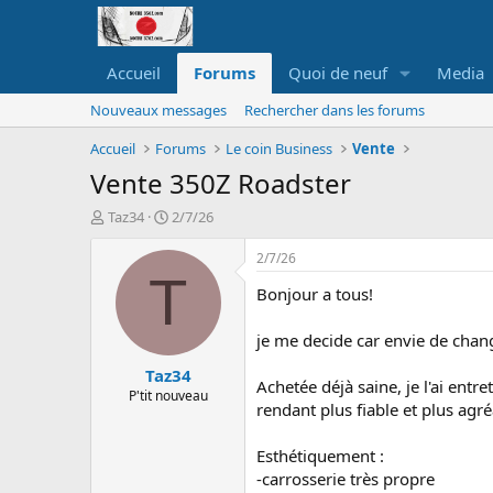
Accueil
Forums
Quoi de neuf
Media
Nouveaux messages
Rechercher dans les forums
Accueil
Forums
Le coin Business
Vente
Vente 350Z Roadster
A
D
Taz34
2/7/26
u
a
t
t
2/7/26
e
e
T
Bonjour a tous!
u
d
r
e
d
d
je me decide car envie de chang
e
é
Taz34
l
b
Achetée déjà saine, je l'ai ent
a
u
P'tit nouveau
rendant plus fiable et plus agré
d
t
i
s
Esthétiquement :
c
-carrosserie très propre