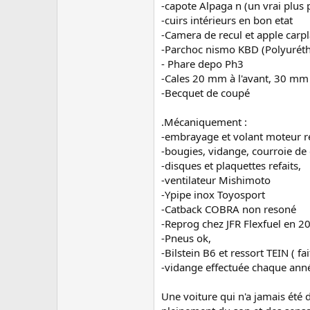
u
-capote Alpaga n (un vrai plus 
s
-cuirs intérieurs en bon etat
s
-Camera de recul et apple carp
i
-Parchoc nismo KBD (Polyuréth
o
n
- Phare depo Ph3
-Cales 20 mm à l'avant, 30 mm à
-Becquet de coupé
.Mécaniquement :
-embrayage et volant moteur r
-bougies, vidange, courroie de
-disques et plaquettes refaits,
-ventilateur Mishimoto
-Ypipe inox Toyosport
-Catback COBRA non resoné
-Reprog chez JFR Flexfuel en 2
-Pneus ok,
-Bilstein B6 et ressort TEIN ( 
-vidange effectuée chaque ann
Une voiture qui n'a jamais été d