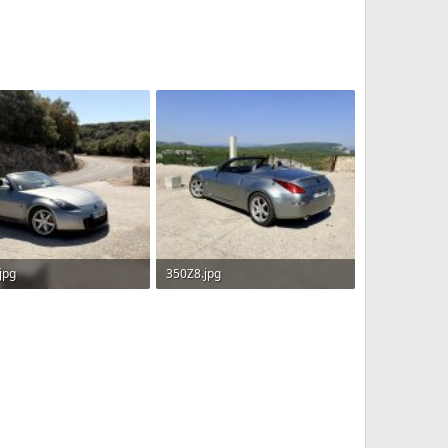
jpg
350Z8.jpg
B · Affichages: 10
780.6 KB · Affichages: 8