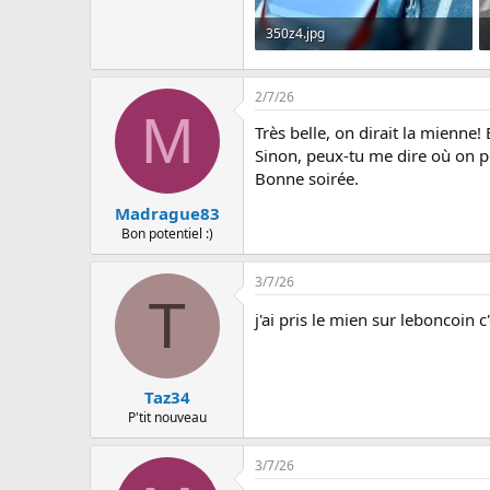
350z4.jpg
373.5 KB · Affichages: 7
2/7/26
M
Très belle, on dirait la mienne!
Sinon, peux-tu me dire où on pe
Bonne soirée.
Madrague83
Bon potentiel :)
3/7/26
T
j'ai pris le mien sur leboncoin 
Taz34
P'tit nouveau
3/7/26