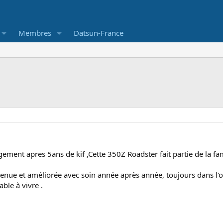
Membres
Datsun-France
ement apres 5ans de kif ,Cette 350Z Roadster fait partie de la fa
retenue et améliorée avec soin année après année, toujours dans l'
able à vivre .