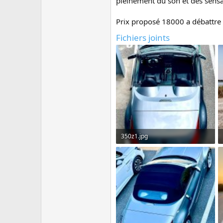
pleinement du son et des sensa
Prix proposé 18000 a débattre
Fichiers joints
350z1.jpg
318.6 KB · Affichages: 9