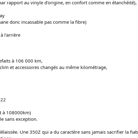
par rapport au vinyle d'origine, en confort comme en étanchéité),
lay
ane donc incassable pas comme la fibre)
 l'arrière
efaits à 106 000 km,
 clim et accessoires changés au même kilométrage,
022
fait à 108000km)
ée sans exception.
élaissée. Une 350Z qui a du caractère sans jamais sacrifier la fia