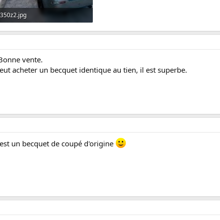
350z2.jpg
286.6 KB · Affichages: 7
 Bonne vente.
ut acheter un becquet identique au tien, il est superbe.
c'est un becquet de coupé d'origine