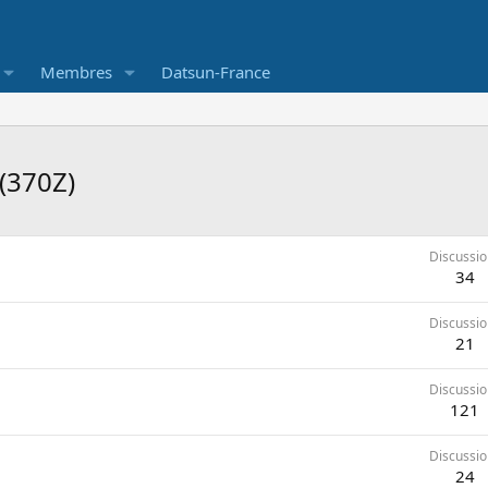
Membres
Datsun-France
(370Z)
Discussio
34
Discussio
21
Discussio
121
Discussio
24