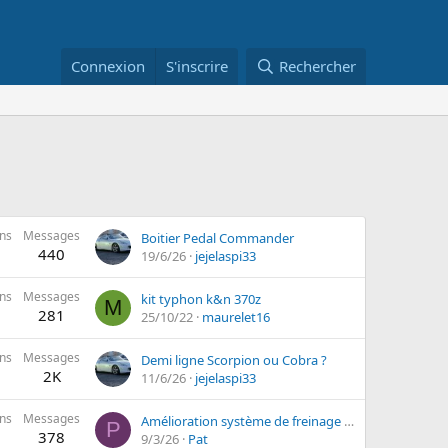
Connexion
S'inscrire
Rechercher
ns
Messages
Boitier Pedal Commander
440
19/6/26
jejelaspi33
ns
Messages
kit typhon k&n 370z
M
281
25/10/22
maurelet16
ns
Messages
Demi ligne Scorpion ou Cobra ?
2K
11/6/26
jejelaspi33
ns
Messages
Amélioration système de freinage 370z (piste occasionnel)
P
378
9/3/26
Pat