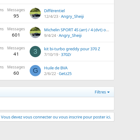
ns
Messages
Différentiel
95
12/4/23
Angry_Sheiji
ns
Messages
Michelin SPORT 4S (arr) / 4 (dvt) ou Toyo ?
601
9/4/24
Angry_Sheiji
ns
Messages
kit bi-turbo greddy pour 370 Z
3
41
7/10/19
370Zr
ns
Messages
Huile de BVA
G
60
2/6/22
Getz25
Filtres
Vous devez vous connecter ou vous inscrire pour poster ici.