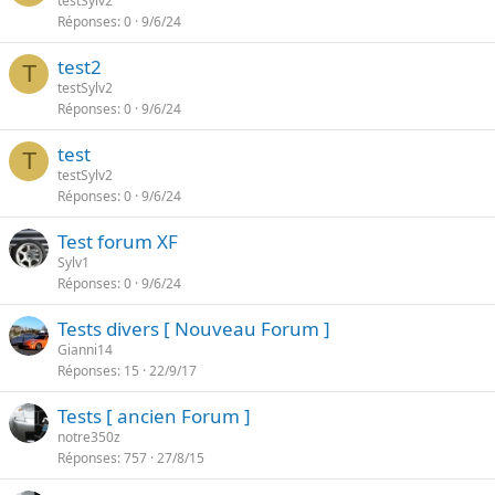
testSylv2
Réponses
0
9/6/24
test2
T
testSylv2
Réponses
0
9/6/24
test
T
testSylv2
Réponses
0
9/6/24
Test forum XF
Sylv1
Réponses
0
9/6/24
Tests divers [ Nouveau Forum ]
Gianni14
Réponses
15
22/9/17
Tests [ ancien Forum ]
notre350z
Réponses
757
27/8/15