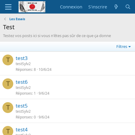
Connexion
S'inscrire
Les Essais
Test
Testez vos posts ici si vous n'êtes pas sûr de ce que ça donne
Filtres
test3
T
testSylv2
Réponses
8
10/6/24
test6
T
testSylv2
Réponses
1
9/6/24
test5
T
testSylv2
Réponses
0
9/6/24
test4
T