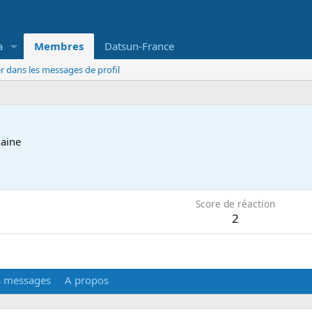
a
Membres
Datsun-France
r dans les messages de profil
ilaine
Score de réaction
2
s messages
A propos