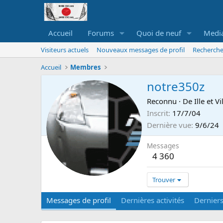
Accueil
Forums
Quoi de neuf
Medi
Visiteurs actuels
Nouveaux messages de profil
Recherche
Accueil
Membres
notre350z
Reconnu
·
De
Ille et V
Inscrit
17/7/04
Dernière vue
9/6/24
Messages
4 360
Trouver
Messages de profil
Dernières activités
Dernier