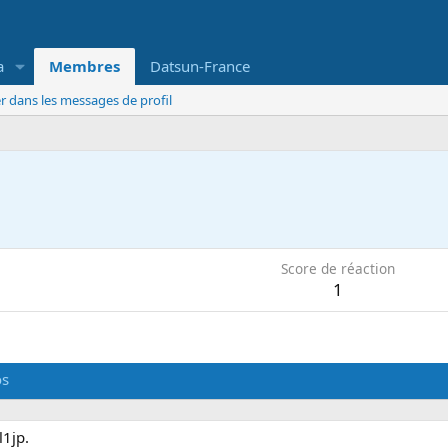
a
Membres
Datsun-France
r dans les messages de profil
Score de réaction
1
os
l1jp.