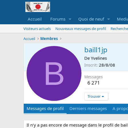
Accueil
Forums
Quoi de neuf
Medi
Visiteurs actuels
Nouveaux messages de profil
Recherche
Accueil
Membres
baill1jp
B
De
Yvelines
Inscrit
28/8/08
Messages
6 271
Trouver
Messages de profil
Derniers messages
A prop
Il n'y a pas encore de message dans le profil de bail