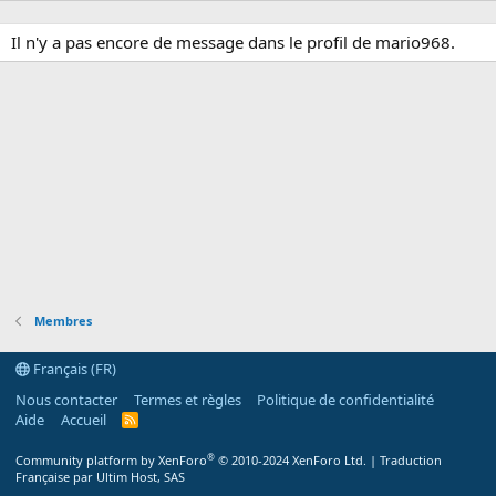
Il n'y a pas encore de message dans le profil de mario968.
Membres
Français (FR)
Nous contacter
Termes et règles
Politique de confidentialité
Aide
Accueil
R
S
S
®
Community platform by XenForo
© 2010-2024 XenForo Ltd.
|
Traduction
Française par Ultim Host, SAS