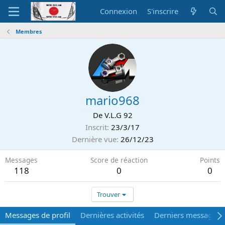
Connexion
S'inscrire
Membres
mario968
De
V.L.G 92
Inscrit
23/3/17
Dernière vue
26/12/23
Messages
Score de réaction
Points
118
0
0
Trouver
Messages de profil
Dernières activités
Derniers messages