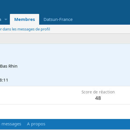
a
Membres
Datsun-France
r dans les messages de profil
Bas Rhin
18:11
Score de réaction
48
s messages
A propos