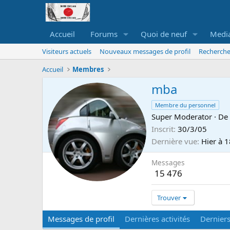
Accueil
Forums
Quoi de neuf
Medi
Visiteurs actuels
Nouveaux messages de profil
Recherche
Accueil
Membres
mba
Membre du personnel
Super Moderator
·
De
Inscrit
30/3/05
Dernière vue
Hier à 
Messages
15 476
Trouver
Messages de profil
Dernières activités
Dernier