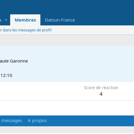
a
Membres
Datsun-France
r dans les messages de profil
aute Garonne
 12:10
Score de réaction
4
s messages
A propos