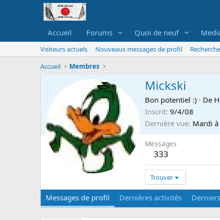
Accueil
Forums
Quoi de neuf
Medi
Visiteurs actuels
Nouveaux messages de profil
Recherche
Accueil
Membres
Mickski
Bon potentiel :)
·
De
H
Inscrit
9/4/08
Dernière vue
Mardi à
Messages
333
Trouver
Messages de profil
Dernières activités
Dernier