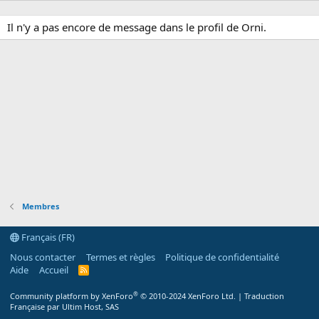
Il n'y a pas encore de message dans le profil de Orni.
Membres
Français (FR)
Nous contacter
Termes et règles
Politique de confidentialité
Aide
Accueil
R
S
S
®
Community platform by XenForo
© 2010-2024 XenForo Ltd.
|
Traduction
Française par Ultim Host, SAS