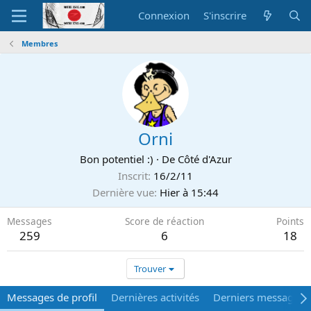
Connexion
S'inscrire
Membres
Orni
Bon potentiel :)
·
De
Côté d'Azur
Inscrit
16/2/11
Dernière vue
Hier à 15:44
Messages
Score de réaction
Points
259
6
18
Trouver
Messages de profil
Dernières activités
Derniers messages