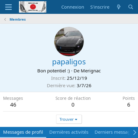
Connexion
S'inscrire
Membres
papaligos
Bon potentiel :)
·
De
Merignac
Inscrit
25/12/19
Dernière vue
3/7/26
Messages
Score de réaction
Points
46
0
6
Trouver
Messages de profil
Dernières activités
Derniers messages