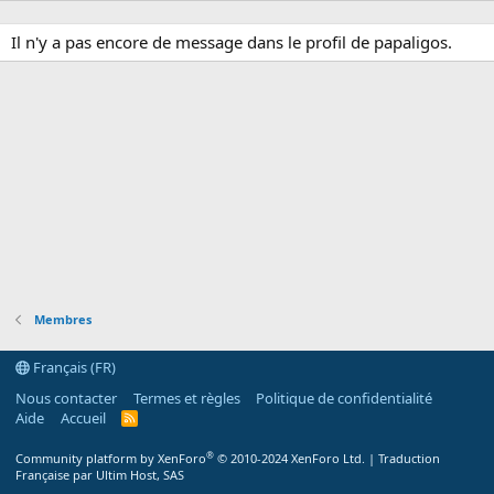
Il n'y a pas encore de message dans le profil de papaligos.
Membres
Français (FR)
Nous contacter
Termes et règles
Politique de confidentialité
Aide
Accueil
R
S
S
®
Community platform by XenForo
© 2010-2024 XenForo Ltd.
|
Traduction
Française par Ultim Host, SAS