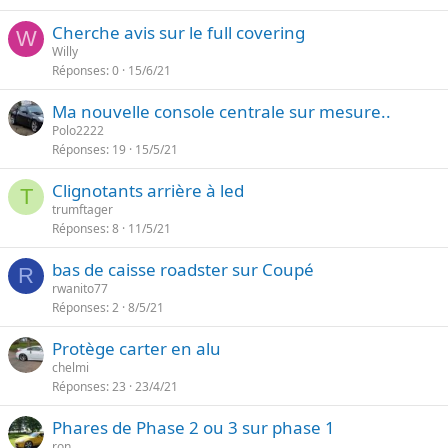
Cherche avis sur le full covering
W
Willy
Réponses
0
15/6/21
Ma nouvelle console centrale sur mesure..
Polo2222
Réponses
19
15/5/21
Clignotants arrière à led
T
trumftager
Réponses
8
11/5/21
bas de caisse roadster sur Coupé
R
rwanito77
Réponses
2
8/5/21
Protège carter en alu
chelmi
Réponses
23
23/4/21
Phares de Phase 2 ou 3 sur phase 1
ron