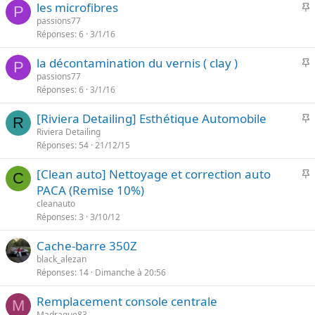
I
les microfibres
r
P
e
passions77
t
Réponses
6
3/1/16
p
a
o
n
I
la décontamination du vernis ( clay )
r
P
t
passions77
t
e
Réponses
6
3/1/16
p
a
o
n
I
[Riviera Detailing] Esthétique Automobile
r
R
t
Riviera Detailing
t
e
Réponses
54
21/12/15
p
a
o
n
I
[Clean auto] Nettoyage et correction auto
r
C
t
PACA (Remise 10%)
t
e
p
cleanauto
a
o
Réponses
3
3/10/12
n
r
t
Cache-barre 350Z
t
e
black_alezan
a
Réponses
14
Dimanche à 20:56
n
t
Remplacement console centrale
M
e
Madrague83