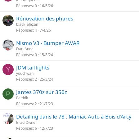
Réponses
0
16/6/26
Rénovation des phares
black_alezan
Réponses
4
7/4/26
Nismo V3 - Bumper AV/AR
DarkAngel
Réponses
0
15/8/24
JDM tail lights
Y
youchwan
Réponses
2
25/3/24
Jantes 370z sur 350z
P
Patddk
Réponses
2
21/7/23
Detailing dans le 78 : Maniac Auto à Bois d'Arcy
Brad Owner
Réponses
6
12/7/23