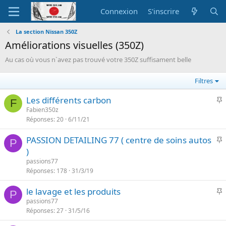
Connexion
S'inscrire
La section Nissan 350Z
Améliorations visuelles (350Z)
Au cas où vous n`avez pas trouvé votre 350Z suffisament belle
Filtres
I
Les différents carbon
F
Fabien350z
Réponses
20
6/11/21
p
o
I
PASSION DETAILING 77 ( centre de soins autos
r
P
)
t
p
passions77
a
o
Réponses
178
31/3/19
n
r
t
I
le lavage et les produits
t
P
e
passions77
a
Réponses
27
31/5/16
p
n
o
t