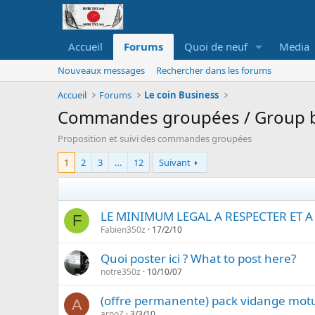
Accueil
Forums
Quoi de neuf
Media
Nouveaux messages
Rechercher dans les forums
Accueil
Forums
Le coin Business
Commandes groupées / Group 
Proposition et suivi des commandes groupées
1
2
3
…
12
Suivant
LE MINIMUM LEGAL A RESPECTER ET 
F
Fabien350z
17/2/10
Quoi poster ici ? What to post here?
notre350z
10/10/07
(offre permanente) pack vidange mot
A
arnoZ
3/3/10