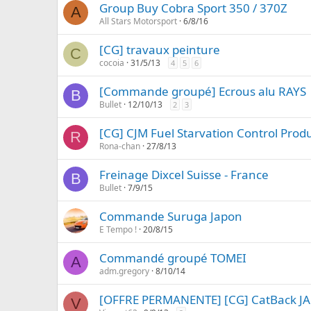
Group Buy Cobra Sport 350 / 370Z
A
All Stars Motorsport
6/8/16
[CG] travaux peinture
C
cocoia
31/5/13
4
5
6
[Commande groupé] Ecrous alu RAYS
B
Bullet
12/10/13
2
3
[CG] CJM Fuel Starvation Control Produ
R
Rona-chan
27/8/13
Freinage Dixcel Suisse - France
B
Bullet
7/9/15
Commande Suruga Japon
E Tempo !
20/8/15
Commandé groupé TOMEI
A
adm.gregory
8/10/14
[OFFRE PERMANENTE] [CG] CatBack JA
V