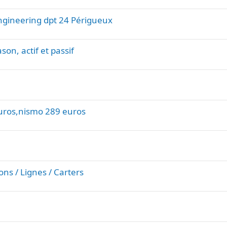
r
n
t
t
gineering dpt 24 Périgueux
a
e
n
t
son, actif et passif
e
euros,nismo 289 euros
ns / Lignes / Carters