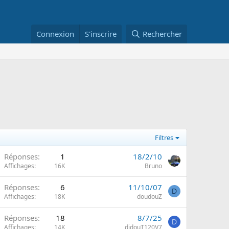
Connexion
S'inscrire
Rechercher
Filtres
Réponses
1
18/2/10
m
Affichages
16K
Bruno
Réponses
6
11/10/07
D
m
Affichages
18K
doudouZ
Réponses
18
8/7/25
D
Affichages
14K
didouT120V7