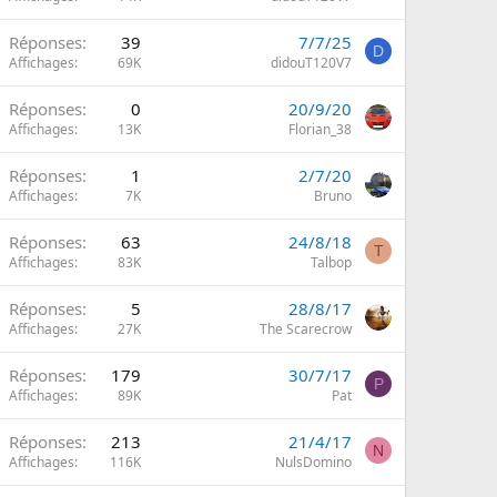
Réponses
39
7/7/25
D
Affichages
69K
didouT120V7
Réponses
0
20/9/20
Affichages
13K
Florian_38
Réponses
1
2/7/20
Affichages
7K
Bruno
Réponses
63
24/8/18
T
Affichages
83K
Talbop
Réponses
5
28/8/17
Affichages
27K
The Scarecrow
Réponses
179
30/7/17
P
Affichages
89K
Pat
Réponses
213
21/4/17
N
Affichages
116K
NulsDomino