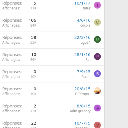
Réponses
5
10/1/17
T
Affichages
11K
tutur
Réponses
106
4/6/16
C
Affichages
84K
cocoia
Réponses
58
22/3/16
U
Affichages
55K
ugo24
Réponses
10
28/1/16
P
Affichages
26K
Pat
Réponses
0
7/9/15
B
Affichages
10K
Bullet
Réponses
0
20/8/15
Affichages
10K
E Tempo !
Réponses
2
8/8/15
A
Affichages
13K
adm.gregory
Réponses
22
10/7/15
V