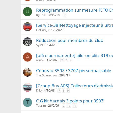
Reprogrammation sur mesure PITO En
U
ugo24
10/10/14
2
[Service-38]Nettoyage injecteur à ultra
Florian_38
20/9/20
Réduction pour membres du club
Sylv1
30/6/20
[offre permanente] aileron blitz 319 
A
arnoZ
17/1/09
2
3
4
Couteau 350Z / 370Z personnalisable
The Scarecrow
29/7/17
[Group-Buy APS] Collecteurs d'admissio
Krlo
4/10/08
7
8
9
C.G kit harnais 3 points pour 350Z
T
Taurim
26/2/09
9
10
11