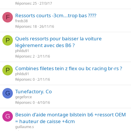
Réponses
25
27/3/17
Ressorts courts -3cm...trop bas ????
F
freds38
Réponses
18
26/11/16
Quels ressorts pour baisser la voiture
P
légèrement avec des B6 ?
phildu91
Réponses
2
2/11/16
Combines filetes tein z flex ou bc racing br-rs ?
P
phildu91
Réponses
0
2/11/16
Tunefactory. Co
G
gegeforce
Réponses
0
4/10/16
Besoin d'aide montage bilstein b6 +ressort OEM
G
= hauteur de caisse +4cm
guillaume.s