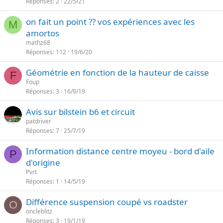
Réponses
2
22/5/21
on fait un point ?? vos expériences avec les
M
amortos
mathz68
Réponses
112
19/6/20
Géométrie en fonction de la hauteur de caisse
F
Foup
Réponses
3
16/9/19
Avis sur bilstein b6 et circuit
patdriver
Réponses
7
25/7/19
Information distance centre moyeu - bord d'aile
P
d'origine
Pvrt
Réponses
1
14/5/19
Différence suspension coupé vs roadster
O
oncleblitz
Réponses
3
19/1/19