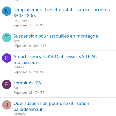
remplacement biellettes stabilisatrices arrières -
N
350z 280cv
nicomore
Réponses
10
4/2/18
Suspension pour arsouilles en montagne
T
Tym
Réponses
0
30/10/17
Amortisseurs TOKICO et ressorts S-TEIN :
P
fournisseurs
Ptitdop
Réponses
5
23/7/17
combinés KW
P
Pat
Réponses
28
7/4/17
Quel suspension pour une utilisation
J
ballade/circuit.
jérémy72