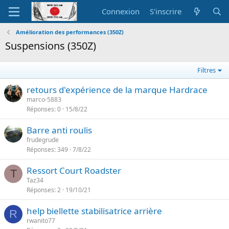
Connexion
S'inscrire
Amélioration des performances (350Z)
Suspensions (350Z)
Filtres
retours d'expérience de la marque Hardrace
marco-5883
Réponses
0
15/8/22
Barre anti roulis
frudegrude
Réponses
349
7/8/22
Ressort Court Roadster
T
Taz34
Réponses
2
19/10/21
help biellette stabilisatrice arrière
R
rwanito77