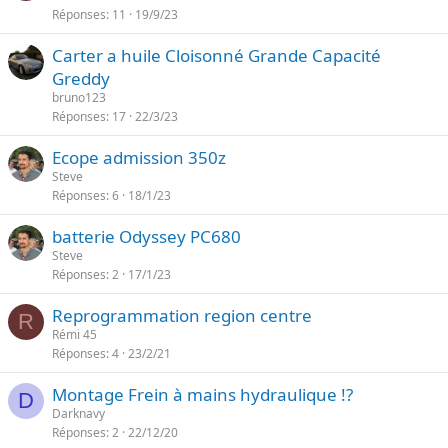
e
Réponses
11
19/9/23
Carter a huile Cloisonné Grande Capacité
Greddy
bruno123
Réponses
17
22/3/23
Ecope admission 350z
Steve
Réponses
6
18/1/23
batterie Odyssey PC680
Steve
Réponses
2
17/1/23
Reprogrammation region centre
R
Rémi 45
Réponses
4
23/2/21
Montage Frein à mains hydraulique !?
D
Darknavy
Réponses
2
22/12/20