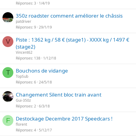
Réponses
3
1/4/19
350z roadster comment améliorer le châssis
patdriver
Réponses
9
29/1/19
Piste : 1362 kg / 58 € (stage1) - XXXX kg / 1497 €
V
(stage2)
Vincent62
Réponses
138
1/12/18
Bouchons de vidange
T
TopSub
Réponses
6
24/5/18
Changement Silent bloc train avant
Gui-350z
Réponses
2
6/3/18
Destockage Decembre 2017 Speedcars !
F
florent
Réponses
4
5/12/17