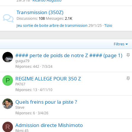
29/5/18
Ricardo Augusto
Transmission (350Z)
Discussions
108
Messages
2.1K
Jeu sortie de boite arbre de transmission
29/1/25
Tizio
Filtres
I
#### perte de poids de notre Z #### (page 1)
guigui79
Réponses
442
7/3/24
p
o
I
REGIME ALLEGE POUR 350 Z
r
P
PAT67
t
Réponses
13
4/11/10
p
a
o
n
Quels freins pour la piste ?
r
t
Steve
t
e
Réponses
6
3/4/26
a
n
Admission directe Mishimoto
R
t
Rémi 45