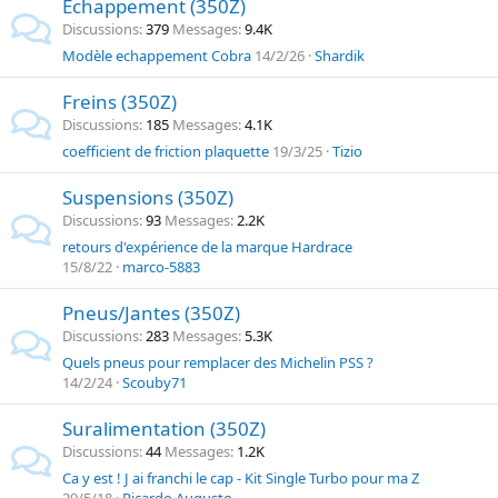
Echappement (350Z)
Discussions
379
Messages
9.4K
Modèle echappement Cobra
14/2/26
Shardik
Freins (350Z)
Discussions
185
Messages
4.1K
coefficient de friction plaquette
19/3/25
Tizio
Suspensions (350Z)
Discussions
93
Messages
2.2K
retours d'expérience de la marque Hardrace
15/8/22
marco-5883
Pneus/Jantes (350Z)
Discussions
283
Messages
5.3K
Quels pneus pour remplacer des Michelin PSS ?
14/2/24
Scouby71
Suralimentation (350Z)
Discussions
44
Messages
1.2K
Ca y est ! J ai franchi le cap - Kit Single Turbo pour ma Z