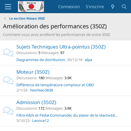
Connexion
S'inscrire
La section Nissan 350Z
Amélioration des performances (350Z)
Comment vous avez amélioré les performances de votre 350Z
Sujets Techniques Ultra-pointus (350Z)
Discussions
5
Messages
97
Diagrammes de distribution.
30/12/18
alpa
Moteur (350Z)
Discussions
180
Messages
3.9K
Différence de température compteur et OBD
2/1/26
NeoNeo3838
Admission (350Z)
Discussions
172
Messages
3.9K
Filtre K&N et Pédal Commander, du plaisir de la réactivité...
5/10/23
Leonce12