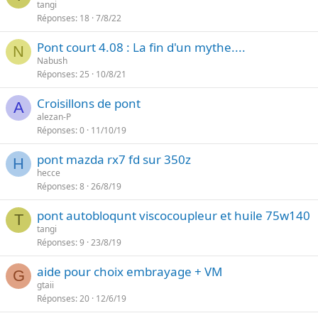
tangi
Réponses
18
7/8/22
Pont court 4.08 : La fin d'un mythe....
N
Nabush
Réponses
25
10/8/21
Croisillons de pont
A
alezan-P
Réponses
0
11/10/19
pont mazda rx7 fd sur 350z
H
hecce
Réponses
8
26/8/19
pont autobloqunt viscocoupleur et huile 75w140
T
tangi
Réponses
9
23/8/19
aide pour choix embrayage + VM
G
gtaii
Réponses
20
12/6/19