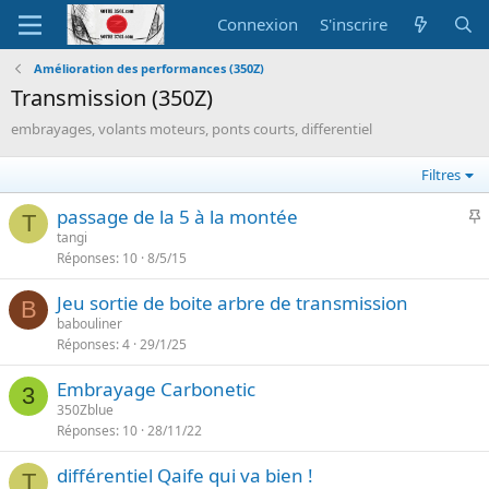
Connexion
S'inscrire
Amélioration des performances (350Z)
Transmission (350Z)
embrayages, volants moteurs, ponts courts, differentiel
Filtres
I
passage de la 5 à la montée
T
tangi
Réponses
10
8/5/15
p
o
Jeu sortie de boite arbre de transmission
r
B
babouliner
t
Réponses
4
29/1/25
a
n
Embrayage Carbonetic
3
t
350Zblue
e
Réponses
10
28/11/22
différentiel Qaife qui va bien !
T