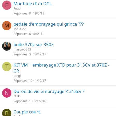
Montage d'un DGL
F
Foup
Réponses
8
19/5/19
pedale d'embrayage qui grince ???
M
MARCZZ
Réponses
6
4/4/18
boite 370z sur 350z
marco-5883
Réponses
3
13/12/17
KIT VM + embrayage XTD pour 313CV et 370Z -
T
CR
tangi
Réponses
10
1/10/17
Durée de vie embrayage Z 313cv ?
N
Nick
Réponses
13
21/2/16
Couple court.
B