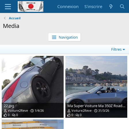
Connexion
S'inscrire
Accueil
Media
Navigation
Filtres
22.jpg
Ma Super Voiture Ma 350Z Roadster Cab Phase 2 de 301cv
Voiture2Reve
1/4/26
Voiture2Reve
31/3/26
0
0
0
0