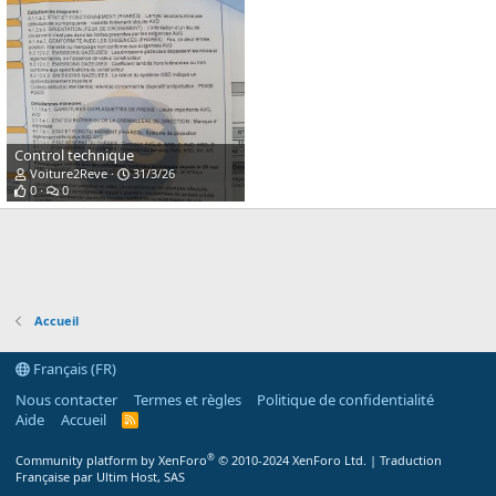
Control technique
Voiture2Reve
31/3/26
0
0
Accueil
Français (FR)
Nous contacter
Termes et règles
Politique de confidentialité
Aide
Accueil
R
S
S
®
Community platform by XenForo
© 2010-2024 XenForo Ltd.
|
Traduction
Française par Ultim Host, SAS