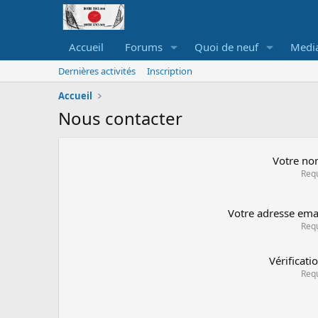
Accueil
Forums
Quoi de neuf
Medi
Dernières activités
Inscription
Accueil
Nous contacter
Votre n
Req
Votre adresse ema
Req
Vérificati
Req