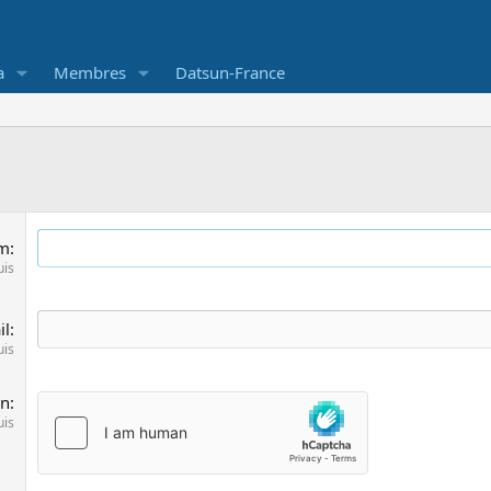
a
Membres
Datsun-France
om
uis
il
uis
on
uis