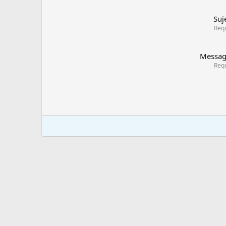
Suj
Req
Messa
Req