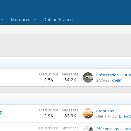
Membres
Datsun-France
Discussions
Messages
2.5K
54.2K
24/6/26
chelmi
Discussions
Messages
E Motions ...
Z
2.9K
82.9K
Hier à 17:58
E Temp
Discussions
Messages
350z vu dans la pres