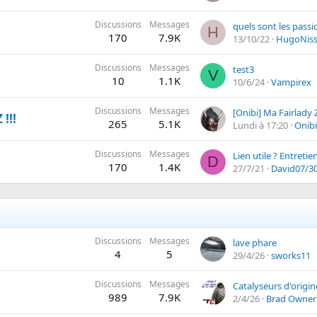
Discussions
Messages
H
170
7.9K
13/10/22
HugoNis
Discussions
Messages
test3
V
10
1.1K
10/6/24
Vampirex
Discussions
Messages
[Onibi] Ma Fairlady 
!!!
265
5.1K
Lundi à 17:20
Onibi
Discussions
Messages
Lien utile ? Entretie
D
170
1.4K
27/7/21
David07/3
Discussions
Messages
lave phare
4
5
29/4/26
sworks11
Discussions
Messages
Catalyseurs d'origin
989
7.9K
2/4/26
Brad Owner