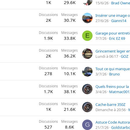
1K
29.6K
15/6/26
Brad Owne
Discussions
Messages
Insérer une image 
2K
30.7K
27/6/26
Gianni14
Discussions
Messages
E
1.9K
33.8K
7/7/26
Eric EZ 69
Discussions
Messages
2K
36.2K
Lundi à 06:17
GOZ
Discussions
Messages
Tout ce qui manque
278
10.1K
3/7/26
Bruno
Discussions
Messages
Quels freins pour la 
1.7K
38.1K
3/4/26
Matmac001
Discussions
Messages
Cache-barre 350Z
1K
21.6K
Dimanche à 20:56
Discussions
Messages
Astuce Code Autora
G
527
8.6K
21/7/26
Goldstarb