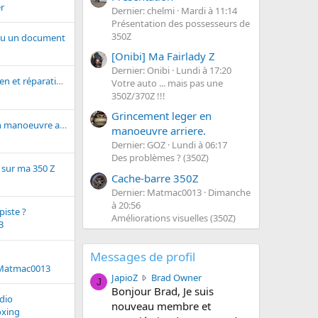
r
Dernier: chelmi
Mardi à 11:14
Présentation des possesseurs de
350Z
ou un document
[Onibi] Ma Fairlady Z
Dernier: Onibi
Lundi à 17:20
Garage pour entretien et réparation dans les secteurs Grenoble ou Lyon
Votre auto ... mais pas une
350Z/370Z !!!
Grincement leger en
Grincement leger en manoeuvre arriere.
manoeuvre arriere.
Dernier: GOZ
Lundi à 06:17
Des problèmes ? (350Z)
 sur ma 350 Z
Cache-barre 350Z
Dernier: Matmac0013
Dimanche
à 20:56
piste ?
Améliorations visuelles (350Z)
3
Messages de profil
Matmac0013
J
JapioZ
Brad Owner
J
a
Bonjour Brad, Je suis
dio
p
nouveau membre et
oxing
i