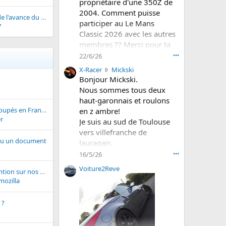
propriétaire d'une 350Z de
o
2004. Comment puisse
Z
Réglage électrique de l'avance du siège conducteur HS
participer au Le Mans
a
7
Classic 2026 avec les autres
é
c
membres ?? Merci pour ta
r
réponse. Cordialement.
22/6/26
•••
i
Jaap
X
X-Racer
Mickski
t
-
Bonjour Mickski.
s
R
u
Nous sommes tous deux
a
r
haut-garonnais et roulons
c
l
Top des ventes de coupés en France en 2017...
en z ambre!
e
e
r
Je suis au sud de Toulouse
r
p
vers villefranche de
a
r
ou un document
é
lauragais.
o
c
f
Si jamais tu es partant , nous
16/5/26
•••
r
i
pouvons nous organiser une
Voiture2Reve
i
l
Entretien et Intervention sur nos 370z Roadster Centre-Val de Loire
balade picknic un de ces
t
d
mozilla
jours.
s
e
Au plaisir !
u
B
 ?
r
r
l
a
e
d