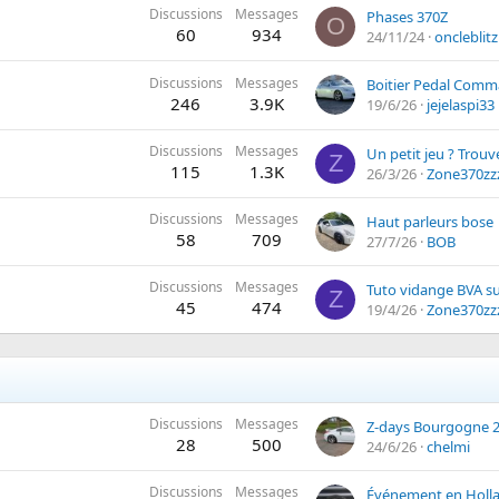
Discussions
Messages
Phases 370Z
O
60
934
24/11/24
oncleblitz
Discussions
Messages
Boitier Pedal Com
246
3.9K
19/6/26
jejelaspi33
Discussions
Messages
Un petit jeu ? Trouve
Z
115
1.3K
26/3/26
Zone370zz
Discussions
Messages
Haut parleurs bose
58
709
27/7/26
BOB
Discussions
Messages
Tuto vidange BVA su
Z
45
474
19/4/26
Zone370zz
Discussions
Messages
Z-days Bourgogne 
28
500
24/6/26
chelmi
Discussions
Messages
Événement en Hollan