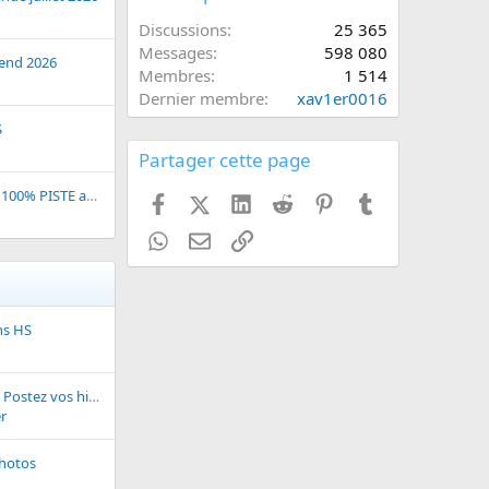
Discussions
25 365
Messages
598 080
gend 2026
Membres
1 514
Dernier membre
xav1er0016
S
Partager cette page
[04 Décembre 2020] 100% PISTE au Mans
Facebook
X (Twitter)
LinkedIn
Reddit
Pinterest
Tumblr
WhatsApp
Email
Lien
ns HS
Un peu d humour ... Postez vos histoires, photos, blagues...
r
hotos