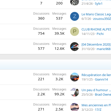
7
200
21/4/26
Sylv1
Discussions
Messages
Le Mans Classic Le
Z
360
537
6/7/26
zouzou350Z
Discussions
Messages
CLUB RHONE ALPE
P
754
39.5K
14/11/23
Pichi
Discussions
Messages
577
12.6K
31/10/20
mario968
Discussions
Messages
Récupération de lie
221
3.2K
19/1/25
Gianni14
Discussions
Messages
2.2K
99.2K
25/5/26
Brad Owne
Discussions
Messages
Mes anciennes en P
271
2.5K
3/12/23
17/Z