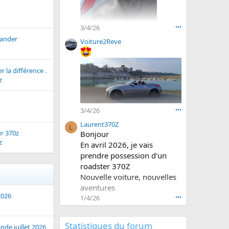
p
O
r
w
o
n
3/4/26
•••
f
e
mander
Voiture2Reve
i
r
l
.
d
r la différence .
e
z
M
i
c
k
3/4/26
•••
s
Laurent370Z
k
L
r 370z
Bonjour
i
z
En avril 2026, je vais
.
prendre possession d'un
roadster 370Z
Nouvelle voiture, nouvelles
aventures
2026
1/4/26
•••
Statistiques du forum
de juillet 2026