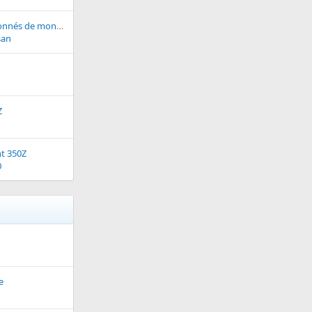
quels sont les passionnés de montres ?? (après la Z bien su
san
Z
nt 350Z
0
e