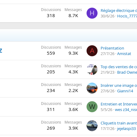
Discussions
Messages
H
318
8.7K
30/6/26
Hocis_777
Discussions
Messages
Présentation
A
Z
559
9.3K
27/7/26
Amistat
Discussions
Messages
205
4.3K
21/9/23
Brad Owne
Discussions
Messages
Insérer une image 
234
2.2K
27/6/26
Gianni14
Discussions
Messages
W
311
3.6K
5/5/26
wes z34_nis
Discussions
Messages
Cliquetis train avant
269
3.9K
17/7/26
jejelaspi33