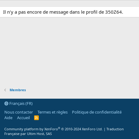
Il n'y a pas encore de message dans le profil de 350Z64.
Membres
Français (FR)
Nous contacter
Termes et règles
Politique de confidentialité
Aide
Accueil
R
S
S
®
Community platform by XenForo
© 2010-2024 XenForo Ltd.
|
Traduction
Française par Ultim Host, SAS