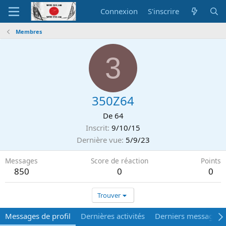
Connexion
S'inscrire
Membres
3
350Z64
De
64
Inscrit
9/10/15
Dernière vue
5/9/23
Messages
Score de réaction
Points
850
0
0
Trouver
Messages de profil
Dernières activités
Derniers messages