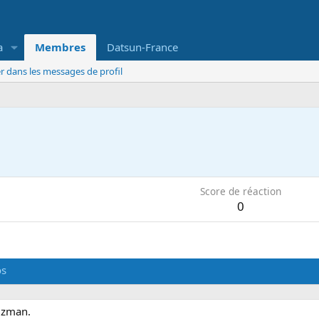
a
Membres
Datsun-France
r dans les messages de profil
Score de réaction
0
os
50zman.