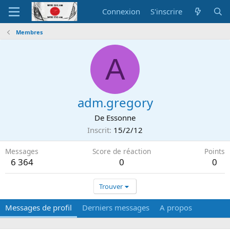
Connexion
S'inscrire
Membres
A
adm.gregory
De
Essonne
Inscrit
15/2/12
Messages
Score de réaction
Points
6 364
0
0
Trouver
Messages de profil
Derniers messages
A propos