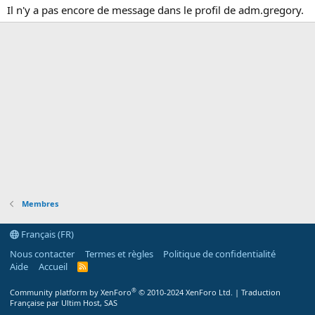
Il n'y a pas encore de message dans le profil de adm.gregory.
Membres
Français (FR)
Nous contacter
Termes et règles
Politique de confidentialité
Aide
Accueil
R
S
S
®
Community platform by XenForo
© 2010-2024 XenForo Ltd.
|
Traduction
Française par Ultim Host, SAS