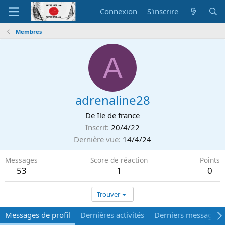
Connexion
S'inscrire
Membres
A
adrenaline28
De
Ile de france
Inscrit
20/4/22
Dernière vue
14/4/24
Messages
Score de réaction
Points
53
1
0
Trouver
Messages de profil
Dernières activités
Derniers messages