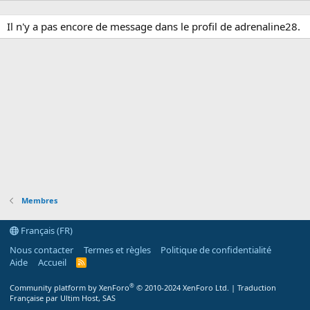
Il n'y a pas encore de message dans le profil de adrenaline28.
Membres
Français (FR)
Nous contacter
Termes et règles
Politique de confidentialité
Aide
Accueil
R
S
S
®
Community platform by XenForo
© 2010-2024 XenForo Ltd.
|
Traduction
Française par Ultim Host, SAS