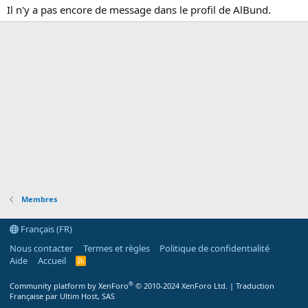
Il n'y a pas encore de message dans le profil de AlBund.
Membres
Français (FR)
Nous contacter
Termes et règles
Politique de confidentialité
Aide
Accueil
R
S
S
®
Community platform by XenForo
© 2010-2024 XenForo Ltd.
|
Traduction
Française par Ultim Host, SAS