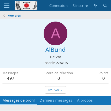
Connexion
S'inscrire
Membres
A
AlBund
De
Var
Inscrit
2/6/06
Messages
Score de réaction
Points
497
0
0
Trouver
Messages de profil
Derniers messages
A propos