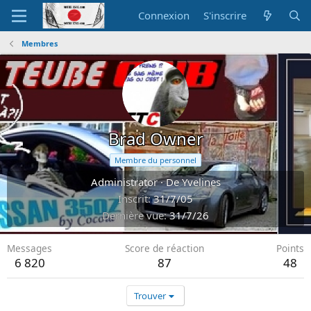
Connexion
S'inscrire
Membres
Brad Owner
Membre du personnel
Administrator
·
De
Yvelines
Inscrit
31/7/05
Dernière vue
31/7/26
Messages
Score de réaction
Points
6 820
87
48
Trouver