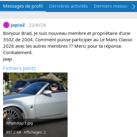
Messages de profil
Dernières activités
Derniers messages
JapioZ
22/6/26
J
Bonjour Brad, Je suis nouveau membre et propriétaire d'une
350Z de 2004. Comment puisse participer au Le Mans Classic
2026 avec les autres membres ?? Merci pour ta réponse.
Cordialement.
Jaap
Fichiers joints
WhatsApp 1.jpg
897.2 KB · Affichages: 2