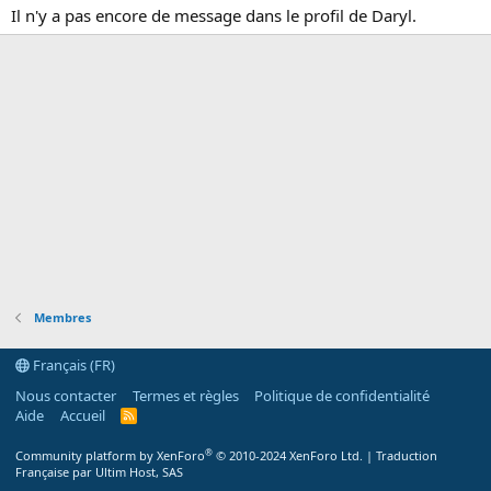
Il n'y a pas encore de message dans le profil de Daryl.
Membres
Français (FR)
Nous contacter
Termes et règles
Politique de confidentialité
Aide
Accueil
R
S
S
®
Community platform by XenForo
© 2010-2024 XenForo Ltd.
|
Traduction
Française par Ultim Host, SAS