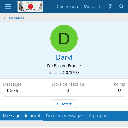
Connexion
S'inscrire
Membres
D
Daryl
De
Pas en France
Inscrit
20/3/07
Messages
Score de réaction
Points
1 579
0
0
Trouver
Messages de profil
Derniers messages
A propos