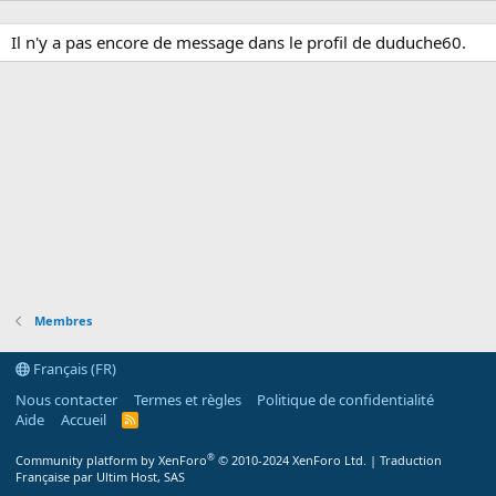
Il n'y a pas encore de message dans le profil de duduche60.
Membres
Français (FR)
Nous contacter
Termes et règles
Politique de confidentialité
Aide
Accueil
R
S
S
®
Community platform by XenForo
© 2010-2024 XenForo Ltd.
|
Traduction
Française par Ultim Host, SAS