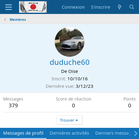
Connexion
S'inscrire
Membres
duduche60
De
Oise
Inscrit
10/10/16
Dernière vue
3/12/23
Messages
Score de réaction
Points
379
0
0
Trouver
Messages de profil
Dernières activités
Derniers messages