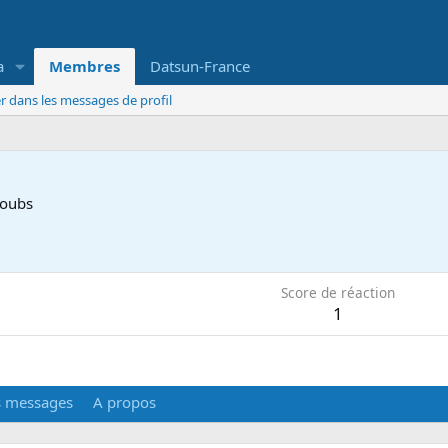
a
Membres
Datsun-France
r dans les messages de profil
oubs
Score de réaction
1
s messages
A propos