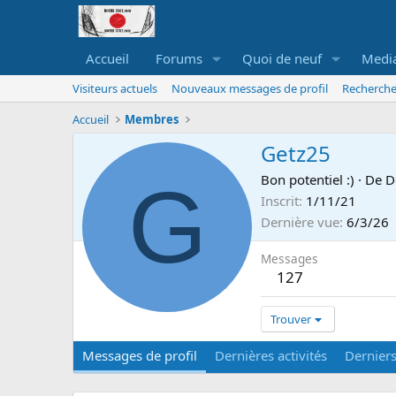
Accueil
Forums
Quoi de neuf
Medi
Visiteurs actuels
Nouveaux messages de profil
Recherche
Accueil
Membres
Getz25
G
Bon potentiel :)
·
De
D
Inscrit
1/11/21
Dernière vue
6/3/26
Messages
127
Trouver
Messages de profil
Dernières activités
Dernier