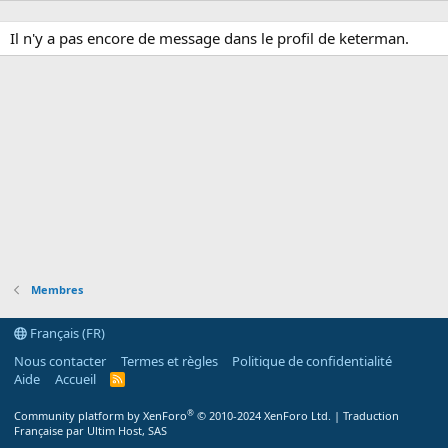
Il n'y a pas encore de message dans le profil de keterman.
Membres
Français (FR)
Nous contacter
Termes et règles
Politique de confidentialité
Aide
Accueil
R
S
S
®
Community platform by XenForo
© 2010-2024 XenForo Ltd.
|
Traduction
Française par Ultim Host, SAS