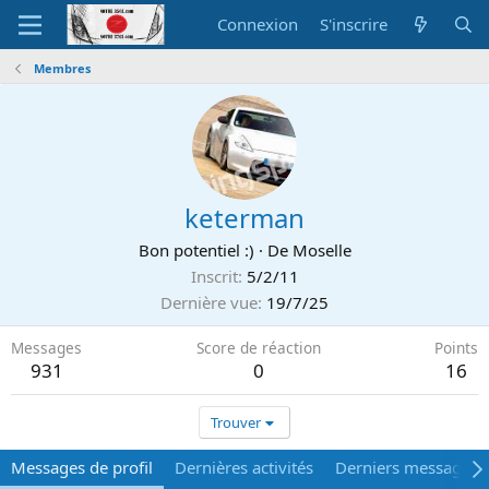
Connexion
S'inscrire
Membres
keterman
Bon potentiel :)
·
De
Moselle
Inscrit
5/2/11
Dernière vue
19/7/25
Messages
Score de réaction
Points
931
0
16
Trouver
Messages de profil
Dernières activités
Derniers messages