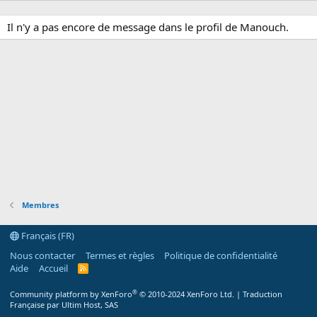
Il n'y a pas encore de message dans le profil de Manouch.
Membres
Français (FR)
Nous contacter
Termes et règles
Politique de confidentialité
Aide
Accueil
R
S
S
®
Community platform by XenForo
© 2010-2024 XenForo Ltd.
|
Traduction
Française par Ultim Host, SAS