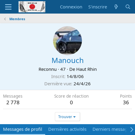
Connexion
S'inscrire
Membres
Manouch
Reconnu
·
47
·
De
Haut Rhin
Inscrit
14/8/06
Dernière vue
24/4/26
Messages
Score de réaction
Points
2 778
0
36
Trouver
Messages de profil
Dernières activités
Derniers messages