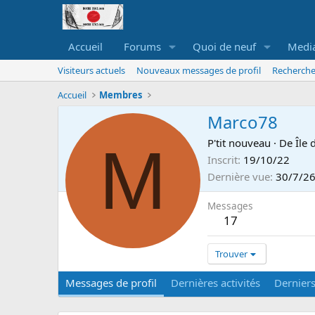
Accueil
Forums
Quoi de neuf
Medi
Visiteurs actuels
Nouveaux messages de profil
Recherche
Accueil
Membres
Marco78
M
P'tit nouveau
·
De
Île 
Inscrit
19/10/22
Dernière vue
30/7/2
Messages
17
Trouver
Messages de profil
Dernières activités
Dernier