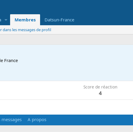
a
Membres
Datsun-France
r dans les messages de profil
de France
6
Score de réaction
4
s messages
A propos