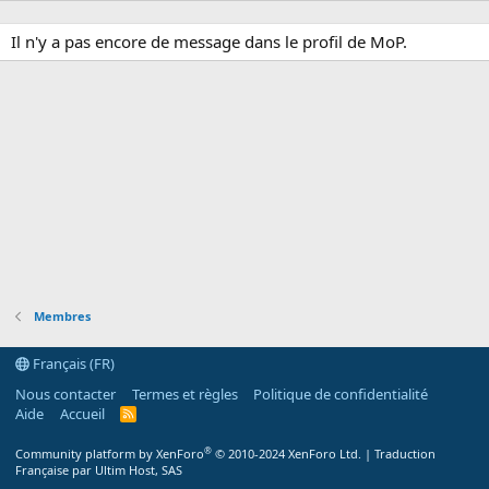
Il n'y a pas encore de message dans le profil de MoP.
Membres
Français (FR)
Nous contacter
Termes et règles
Politique de confidentialité
Aide
Accueil
R
S
S
®
Community platform by XenForo
© 2010-2024 XenForo Ltd.
|
Traduction
Française par Ultim Host, SAS