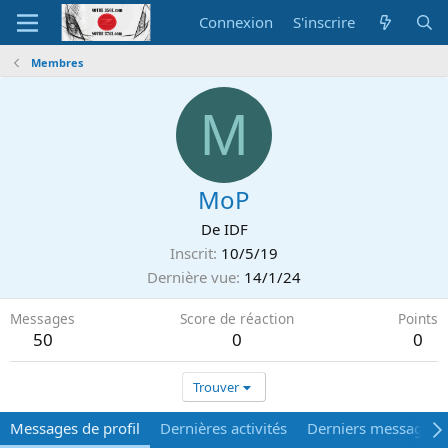
Connexion
S'inscrire
Membres
M
MoP
De
IDF
Inscrit
10/5/19
Dernière vue
14/1/24
Messages
Score de réaction
Points
50
0
0
Trouver
Messages de profil
Dernières activités
Derniers messages