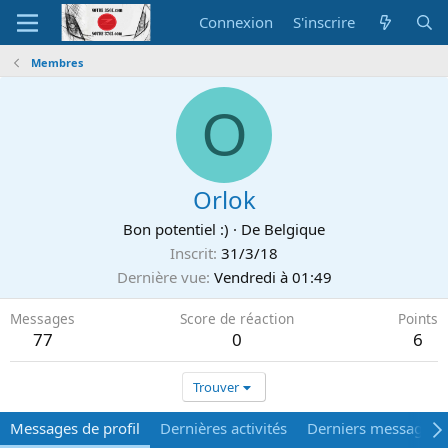
Connexion
S'inscrire
Membres
O
Orlok
Bon potentiel :)
·
De
Belgique
Inscrit
31/3/18
Dernière vue
Vendredi à 01:49
Messages
Score de réaction
Points
77
0
6
Trouver
Messages de profil
Dernières activités
Derniers messages