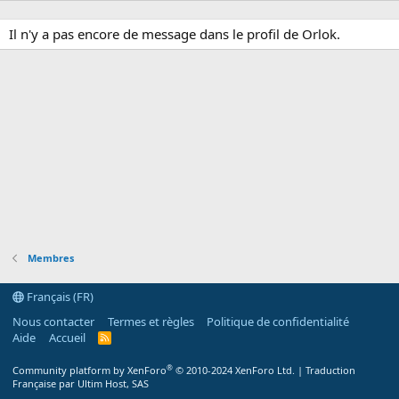
Il n'y a pas encore de message dans le profil de Orlok.
Membres
Français (FR)
Nous contacter
Termes et règles
Politique de confidentialité
Aide
Accueil
R
S
S
®
Community platform by XenForo
© 2010-2024 XenForo Ltd.
|
Traduction
Française par Ultim Host, SAS