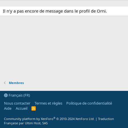
Il n'y a pas encore de message dans le profil de Orni.
Membres
Français (FR)
Nous contacter
Termes et règles
Politique de confidentialité
Aide
Accueil
R
S
S
®
Community platform by XenForo
© 2010-2024 XenForo Ltd.
|
Traduction
Française par Ultim Host, SAS