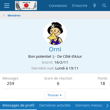
Connexion
S'inscrire
Membres
Orni
Bon potentiel :)
·
De
Côté d'Azur
Inscrit
16/2/11
Dernière vue
Lundi à 19:11
Messages
Score de réaction
Points
259
6
18
Trouver
Messages de profil
Dernières activités
Derniers messages