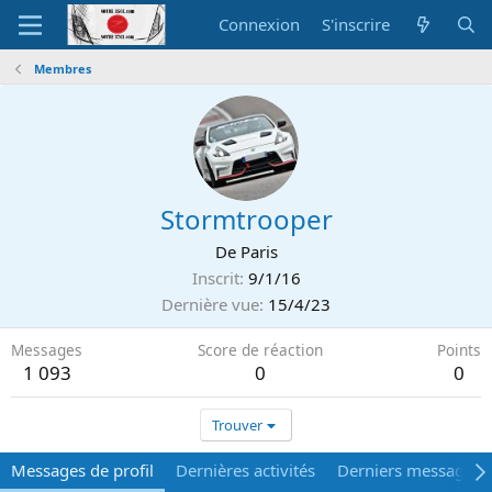
Connexion
S'inscrire
Membres
Stormtrooper
De
Paris
Inscrit
9/1/16
Dernière vue
15/4/23
Messages
Score de réaction
Points
1 093
0
0
Trouver
Messages de profil
Dernières activités
Derniers messages