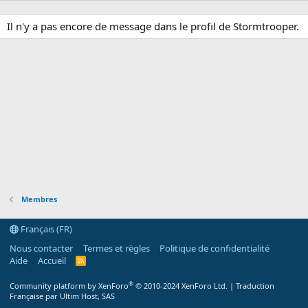
Il n'y a pas encore de message dans le profil de Stormtrooper.
Membres
Français (FR)
Nous contacter
Termes et règles
Politique de confidentialité
Aide
Accueil
R
S
S
®
Community platform by XenForo
© 2010-2024 XenForo Ltd.
|
Traduction
Française par Ultim Host, SAS