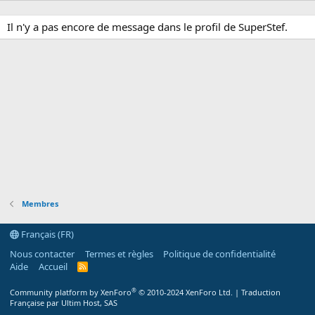
Il n'y a pas encore de message dans le profil de SuperStef.
Membres
Français (FR)
Nous contacter
Termes et règles
Politique de confidentialité
Aide
Accueil
R
S
S
®
Community platform by XenForo
© 2010-2024 XenForo Ltd.
|
Traduction
Française par Ultim Host, SAS