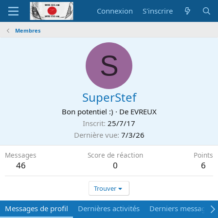
Connexion
S'inscrire
Membres
S
SuperStef
Bon potentiel :)
·
De
EVREUX
Inscrit
25/7/17
Dernière vue
7/3/26
Messages
Score de réaction
Points
46
0
6
Trouver
Messages de profil
Dernières activités
Derniers messages