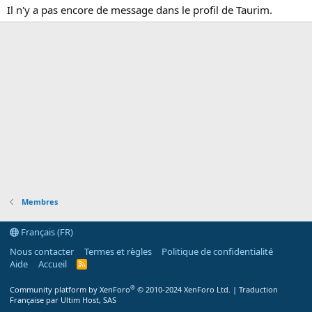
Il n'y a pas encore de message dans le profil de Taurim.
Membres
Français (FR)
Nous contacter
Termes et règles
Politique de confidentialité
Aide
Accueil
R
S
S
®
Community platform by XenForo
© 2010-2024 XenForo Ltd.
|
Traduction
Française par Ultim Host, SAS