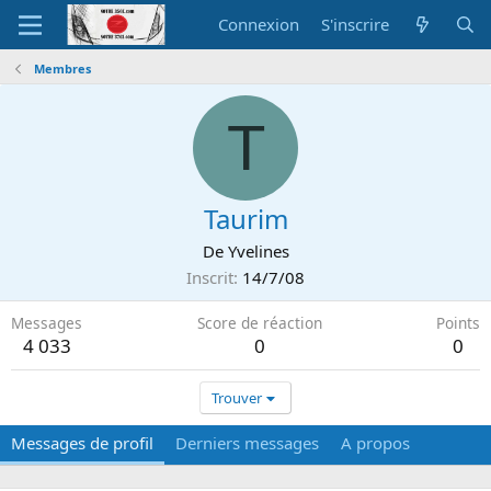
Connexion
S'inscrire
Membres
T
Taurim
De
Yvelines
Inscrit
14/7/08
Messages
Score de réaction
Points
4 033
0
0
Trouver
Messages de profil
Derniers messages
A propos