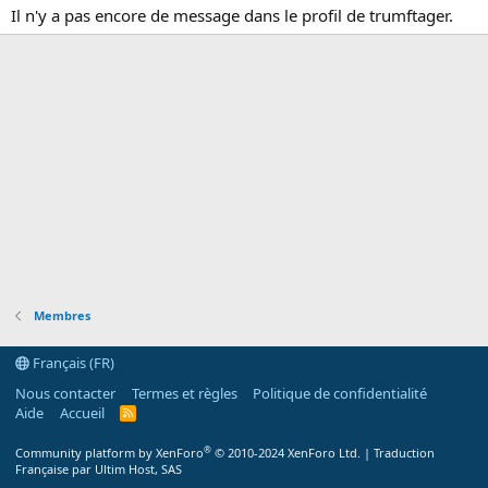
Il n'y a pas encore de message dans le profil de trumftager.
Membres
Français (FR)
Nous contacter
Termes et règles
Politique de confidentialité
Aide
Accueil
R
S
S
®
Community platform by XenForo
© 2010-2024 XenForo Ltd.
|
Traduction
Française par Ultim Host, SAS