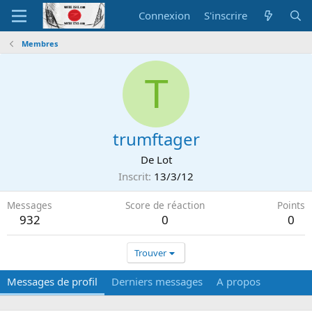
Connexion
S'inscrire
Membres
T
trumftager
De
Lot
Inscrit
13/3/12
Messages
Score de réaction
Points
932
0
0
Trouver
Messages de profil
Derniers messages
A propos