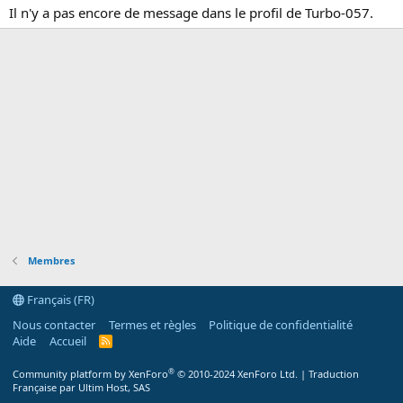
Il n'y a pas encore de message dans le profil de Turbo-057.
Membres
Français (FR)
Nous contacter
Termes et règles
Politique de confidentialité
Aide
Accueil
R
S
S
®
Community platform by XenForo
© 2010-2024 XenForo Ltd.
|
Traduction
Française par Ultim Host, SAS