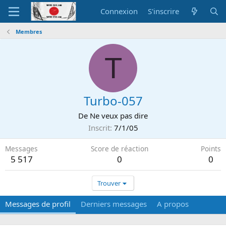
Connexion
S'inscrire
Membres
T
Turbo-057
De
Ne veux pas dire
Inscrit
7/1/05
Messages
Score de réaction
Points
5 517
0
0
Trouver
Messages de profil
Derniers messages
A propos