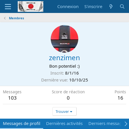
Connexion
S'inscrire
Membres
zenzimen
Bon potentiel :)
Inscrit
8/1/16
Dernière vue
10/10/25
Messages
Score de réaction
Points
103
0
16
Trouver
Messages de profil
Dernières activités
Derniers messages