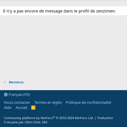
Il n'y a pas encore de message dans le profil de zenzimen.
Membres
Français (FR)
Nous contacter
Termes et règles
Politique de confidentialité
Aide
Accueil
R
S
S
®
Community platform by XenForo
© 2010-2024 XenForo Ltd.
|
Traduction
Française par Ultim Host, SAS