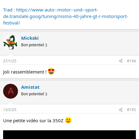
Trad : https://www-auto--motor--und--sport-
de.translate.goog/tuning/nismo-40-jahre-gt-r-motorsport-
festival/
Mickski
Bon potentiel :)
27/1/25
#194
Joli rassemblement !
Amistat
A
Bon potentiel :)
13/2/25
#195
Une petite vidéo sur la 350Z