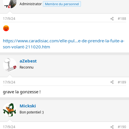
Administrator
Membre du personnel
17/9/24
#188
https://www.caradisiac.com/elle-pul...e-de-prendre-la-fuite-a-
son-volant-211020.htm
aZebest
Reconnu
17/9/24
#189
grave la gonzesse !
Mickski
Bon potentiel :)
17/9/24
#190