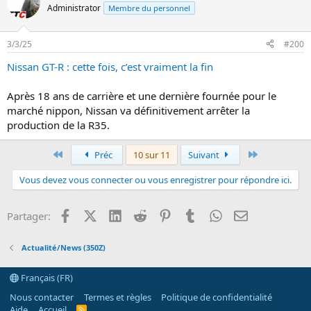
Administrator
Membre du personnel
3/3/25
#200
Nissan GT-R : cette fois, c’est vraiment la fin
Après 18 ans de carrière et une dernière fournée pour le
marché nippon, Nissan va définitivement arrêter la
production de la R35.
Premier
Dernier
Préc
10 sur 11
Suivant
Vous devez vous connecter ou vous enregistrer pour répondre ici.
Facebook
X (Twitter)
LinkedIn
Reddit
Pinterest
Tumblr
WhatsApp
Email
Partager:
Actualité/News (350Z)
Français (FR)
Nous contacter
Termes et règles
Politique de confidentialité
Aide
Accueil
R