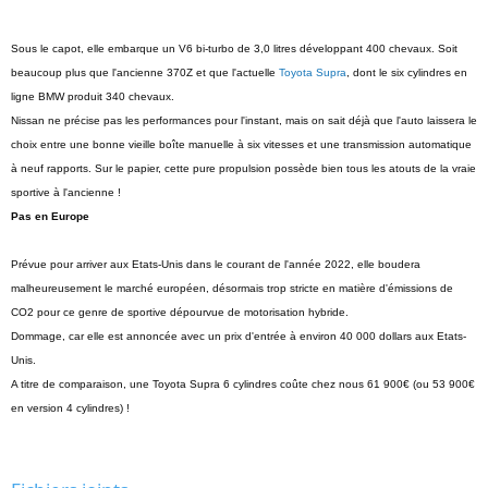
Sous le capot, elle embarque un V6 bi-turbo de 3,0 litres développant 400 chevaux. Soit
beaucoup plus que l'ancienne 370Z et que l'actuelle
Toyota Supra
, dont le six cylindres en
ligne BMW produit 340 chevaux.
Nissan ne précise pas les performances pour l'instant, mais on sait déjà que l'auto laissera le
choix entre une bonne vieille boîte manuelle à six vitesses et une transmission automatique
à neuf rapports. Sur le papier, cette pure propulsion possède bien tous les atouts de la vraie
sportive à l'ancienne !
Pas en Europe
Prévue pour arriver aux Etats-Unis dans le courant de l'année 2022, elle boudera
malheureusement le marché européen, désormais trop stricte en matière d'émissions de
CO2 pour ce genre de sportive dépourvue de motorisation hybride.
Dommage, car elle est annoncée avec un prix d'entrée à environ 40 000 dollars aux Etats-
Unis.
A titre de comparaison, une Toyota Supra 6 cylindres coûte chez nous 61 900€ (ou 53 900€
en version 4 cylindres) !