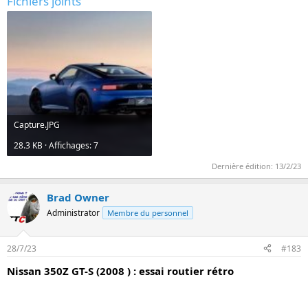
Fichiers joints
Capture.JPG
28.3 KB · Affichages: 7
Dernière édition:
13/2/23
Brad Owner
Administrator
Membre du personnel
28/7/23
#183
Nissan 350Z GT-S (2008 ) : essai routier rétro