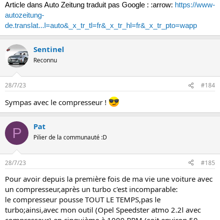
Article dans Auto Zeitung traduit pas Google : :arrow:
https://www-
autozeitung-
de.translat...l=auto&_x_tr_tl=fr&_x_tr_hl=fr&_x_tr_pto=wapp
Sentinel
Reconnu
28/7/23
#184
Sympas avec le compresseur !
Pat
P
Pilier de la communauté :D
28/7/23
#185
Pour avoir depuis la première fois de ma vie une voiture avec
un compresseur,après un turbo c'est incomparable:
le compresseur pousse TOUT LE TEMPS,pas le
turbo;ainsi,avec mon outil (Opel Speedster atmo 2.2l avec
compresseur),en cinquième à 1000 RPM (soit environ 50