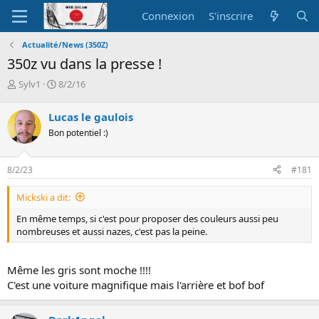
Connexion
S'inscrire
Actualité/News (350Z)
350z vu dans la presse !
A
D
Sylv1
8/2/16
u
a
t
t
Lucas le gaulois
e
e
Bon potentiel :)
u
d
r
e
d
d
8/2/23
#181
e
é
l
b
Mickski a dit:
a
u
d
t
En même temps, si c'est pour proposer des couleurs aussi peu
i
nombreuses et aussi nazes, c'est pas la peine.
s
c
u
Même les gris sont moche !!!!
s
C'est une voiture magnifique mais l'arrière et bof bof
s
i
o