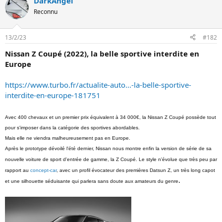
DarkAngel
n
Reconnu
13/2/23
#182
Nissan Z Coupé (2022), la belle sportive interdite en
Europe
https://www.turbo.fr/actualite-auto...-la-belle-sportive-
interdite-en-europe-181751
Avec 400 chevaux et un premier prix équivalent à 34 000€, la Nissan Z Coupé possède tout
pour s'imposer dans la catégorie des sportives abordables.
Mais elle ne viendra malheureusement pas en Europe.
Après le prototype dévoilé l'été dernier, Nissan nous montre enfin la version de série de sa
nouvelle voiture de sport d'entrée de gamme, la Z Coupé. Le style n'évolue que très peu par
rapport au
concept-car
, avec un profil évocateur des premières Datsun Z, un très long capot
.
et une silhouette séduisante qui parlera sans doute aux amateurs du genre