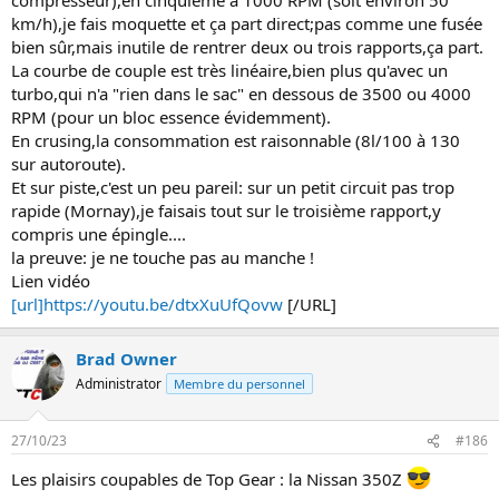
km/h),je fais moquette et ça part direct;pas comme une fusée
bien sûr,mais inutile de rentrer deux ou trois rapports,ça part.
La courbe de couple est très linéaire,bien plus qu'avec un
turbo,qui n'a "rien dans le sac" en dessous de 3500 ou 4000
RPM (pour un bloc essence évidemment).
En crusing,la consommation est raisonnable (8l/100 à 130
sur autoroute).
Et sur piste,c'est un peu pareil: sur un petit circuit pas trop
rapide (Mornay),je faisais tout sur le troisième rapport,y
compris une épingle....
la preuve: je ne touche pas au manche !
Lien vidéo
[url]https://youtu.be/dtxXuUfQovw
[/URL]
Brad Owner
Administrator
Membre du personnel
27/10/23
#186
Les plaisirs coupables de Top Gear : la Nissan 350Z